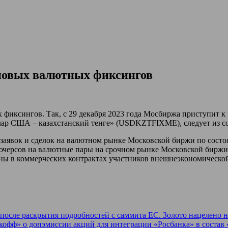
 новых валютных фиксингов
 фиксингов. Так, с 29 декабря 2023 года Мосбиржа приступит 
лар США – казахстанский тенге» (USDKZTFIXME), следует из с
аявок и сделок на валютном рынке Московской биржи по состо
ючерсов на валютные пары на срочном рынке Московской биржи
ены в коммерческих контрактах участников внешнеэкономической
после раскрытия подробностей с саммита ЕС. Золото нацелено 
офф» о допэмиссии акций для интеграции «Росбанка» в состав