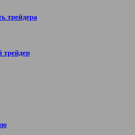
ть трейдера
й трейдер
ию