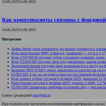
14.06.2025
14.06.2025
Как криптовалюты связаны с фондовой 
14.06.2025
15.06.2025
Интересное
Нефть Brent: цена снижается, но рынок готовится к ново
Курс евро/доллар: ФРС в фокусе, теханализ — путь к 1,1
Курс CNY/RUB сегодня: рубль усиливает позиции, юань 
Курс EUR/USD сегодня: евро под давлением, рынок возв
Валютный рынок сегодня: евро возвращается к росту на
Биткоин (BTC/USD): обзор, аналитика и прогноз на сегод
EUR/USD: курс на сегодня и прогноз по главной валютно
Курс юаня к рублю сегодня 6 октября 2025: диапазон 11,
Евро/доллар сегодня 6 октября 2025: уровни 1.1690, 1.17
EUR/USD: шпаргалка трейдера (готовый гайд + чек-лист
Связь с редакцией
info@trtf.ru
При полном или частичном использовании материалов ссылка на