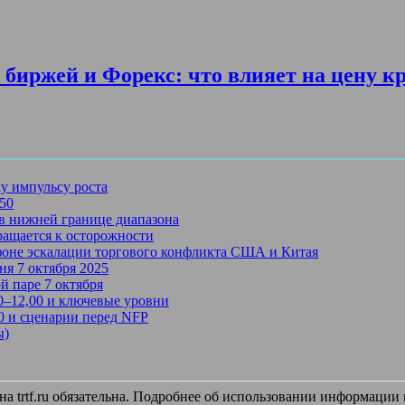
биржей и Форекс: что влияет на цену к
му импульсу роста
750
в нижней границе диапазона
ращается к осторожности
 фоне эскалации торгового конфликта США и Китая
ня 7 октября 2025
й паре 7 октября
50–12,00 и ключевые уровни
50 и сценарии перед NFP
ы)
 trtf.ru обязательна. Подробнее об использовании информации и