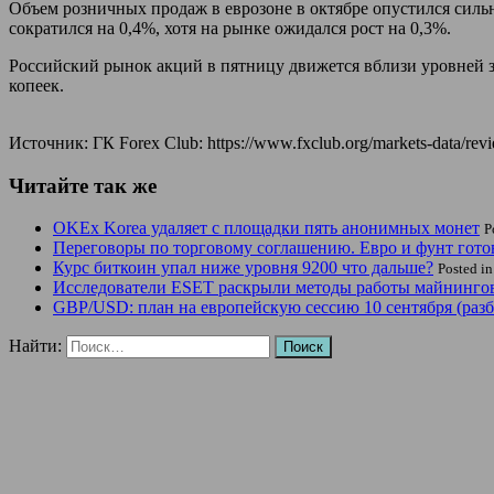
Объем розничных продаж в еврозоне в октябре опустился сил
сократился на 0,4%, хотя на рынке ожидался рост на 0,3%.
Российский рынок акций в пятницу движется вблизи уровней за
копеек.
Источник: ГК Forex Club: https://www.fxclub.org/markets-data/review
Читайте так же
OKEx Korea удаляет с площадки пять анонимных монет
P
Переговоры по торговому соглашению. Евро и фунт гото
Курс биткоин упал ниже уровня 9200 что дальше?
Posted i
Исследователи ESET раскрыли методы работы майнингово
GBP/USD: план на европейскую сессию 10 сентября (разбо
Найти: