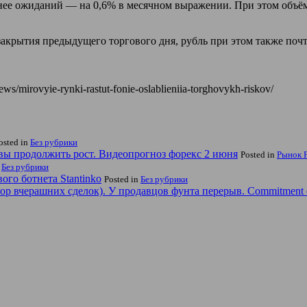
ьнее ожиданий — на 0,6% в месячном выражении. При этом объё
крытия предыдущего торгового дня, рубль при этом также почти 
s/mirovyie-rynki-rastut-fonie-oslablieniia-torghovykh-riskov/
osted in
Без рубрики
вы продолжить рост. Видеопрогноз форекс 2 июня
Posted in
Рынок 
n
Без рубрики
го ботнета Stantinko
Posted in
Без рубрики
р вчерашних сделок). У продавцов фунта перерыв. Commitment o