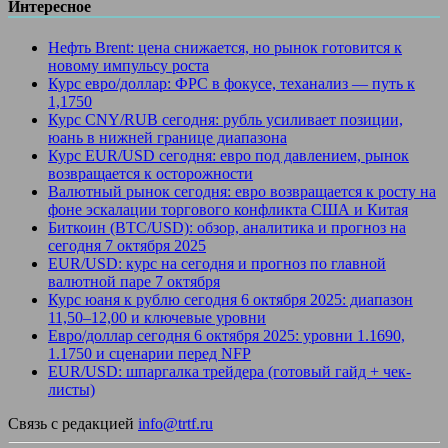
Интересное
Нефть Brent: цена снижается, но рынок готовится к
новому импульсу роста
Курс евро/доллар: ФРС в фокусе, теханализ — путь к
1,1750
Курс CNY/RUB сегодня: рубль усиливает позиции,
юань в нижней границе диапазона
Курс EUR/USD сегодня: евро под давлением, рынок
возвращается к осторожности
Валютный рынок сегодня: евро возвращается к росту на
фоне эскалации торгового конфликта США и Китая
Биткоин (BTC/USD): обзор, аналитика и прогноз на
сегодня 7 октября 2025
EUR/USD: курс на сегодня и прогноз по главной
валютной паре 7 октября
Курс юаня к рублю сегодня 6 октября 2025: диапазон
11,50–12,00 и ключевые уровни
Евро/доллар сегодня 6 октября 2025: уровни 1.1690,
1.1750 и сценарии перед NFP
EUR/USD: шпаргалка трейдера (готовый гайд + чек-
листы)
Связь с редакцией
info@trtf.ru