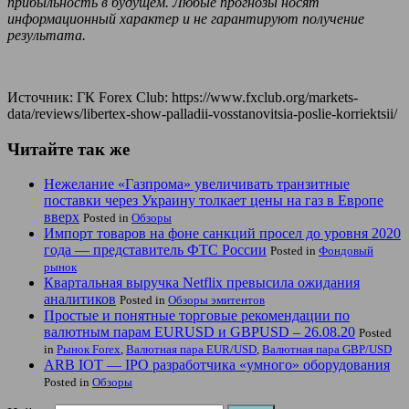
прибыльность в будущем. Любые прогнозы носят
информационный характер и не гарантируют получение
результата.
Источник: ГК Forex Club: https://www.fxclub.org/markets-
data/reviews/libertex-show-palladii-vosstanovitsia-poslie-korriektsii/
Читайте так же
Нежелание «Газпрома» увеличивать транзитные
поставки через Украину толкает цены на газ в Европе
вверх
Posted in
Обзоры
Импорт товаров на фоне санкций просел до уровня 2020
года — представитель ФТС России
Posted in
Фондовый
рынок
Квартальная выручка Netflix превысила ожидания
аналитиков
Posted in
Обзоры эмитентов
Простые и понятные торговые рекомендации по
валютным парам EURUSD и GBPUSD – 26.08.20
Posted
in
Рынок Forex
,
Валютная пара EUR/USD
,
Валютная пара GBP/USD
ARB IOT — IPO разработчика «умного» оборудования
Posted in
Обзоры