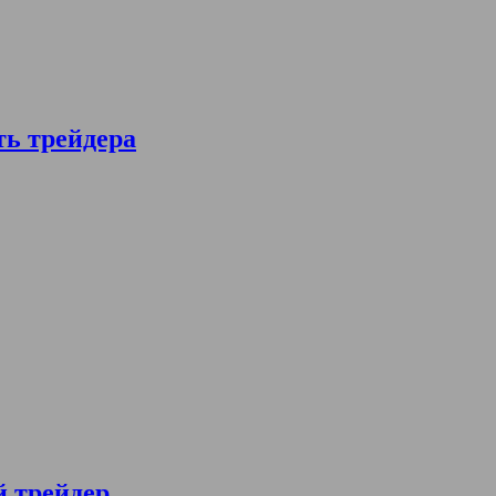
ть трейдера
й трейдер