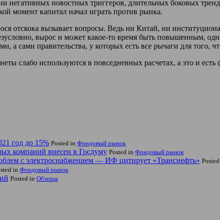
рии негативных новостных триггеров, длительных боковых тренд
кой момент капитал начал играть против рынка.
егося отскока вызывает вопросы. Ведь ни Китай, ни институцио
езусловно, вырос и может какое-то время быть повышенным, одн
и, а сами правительства, у которых есть все рычаги для того, ч
онеты слабо используются в повседневных расчетах, а это и ест
21 год до 15%
Posted in
Фондовый рынок
ных компаний внесен в Госдуму
Posted in
Фондовый рынок
проблем с электроснабжением — ИФ цитирует «Транснефть»
Posted
sted in
Фондовый рынок
ний
Posted in
Обзоры