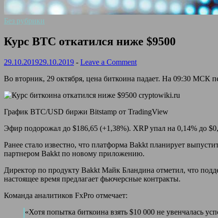
Без рубрики
Курс BTC откатился ниже $9500
29.10.2019
29.10.2019
-
Leave a Comment
Во вторник, 29 октября, цена биткоина падает. На 09:30 МСК п
График BTC/USD биржи Bitstamp от TradingView
Эфир подорожал до $186,65 (+1,38%). XRP упал на 0,14% до $0,
Ранее стало известно, что платформа Bakkt планирует
выпустит
партнером Bakkt по новому приложению.
Директор по продукту Bakkt Майк Бландина отметил, что под
настоящее время предлагает фьючерсные контракты.
Команда аналитиков FxPro отмечает:
«Хотя попытка биткоина взять $10 000 не увенчалась у