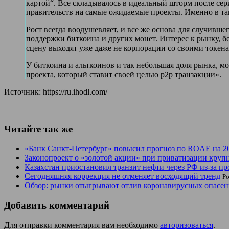
картой“. Все складывалось в идеальный шторм после се
правительств на самые ожидаемые проекты. Именно в та
Рост всегда воодушевляет, и все же основа для случивш
поддержки биткоина и других монет. Интерес к рынку, б
сцену выходят уже даже не корпорации со своими токенам
У биткоина и альткоинов и так небольшая доля рынка, м
проекта, который ставит своей целью p2p транзакции».
Источник: https://ru.ihodl.com/
Читайте так же
«Банк Санкт-Петербург» повысил прогноз по ROAE на 20
Законопроект о «золотой акции» при приватизации круп
Казахстан приостановил транзит нефти через РФ из-за 
Сегодняшняя коррекция не отменяет восходящий тренд
Po
Обзор: рынки отыгрывают отлив коронавирусных опасе
Добавить комментарий
Для отправки комментария вам необходимо
авторизоваться
.