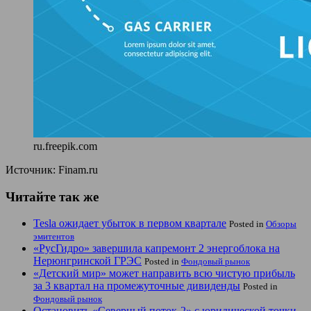
ru.freepik.com
Источник: Finam.ru
Читайте так же
Tesla ожидает убыток в первом квартале
Posted in
Обзоры
эмитентов
«РусГидро» завершила капремонт 2 энергоблока на
Нерюнгринской ГРЭС
Posted in
Фондовый рынок
«Детский мир» может направить всю чистую прибыль
за 3 квартал на промежуточные дивиденды
Posted in
Фондовый рынок
Остановить «Северный поток-2» с юридической точки