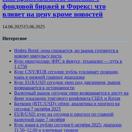
фондовой биржей и Форекс: что
влияет на цену кроме новостей
14.06.2025
15.06.2025
Интересное
Нефть Brent: цена снижается, но рынок готовится к
новому импульсу роста
Курс евро/доллар: ФРС в фокусе, теханализ — путь к
1,1750
Курс CNY/RUB сегодня: рубль усиливает позиции,
юань в нижней границе диапазона
Курс EUR/USD сегодня: евро под давлением, рынок
возвращается к осторожности
Валютный рынок сегодня: евро возвращается к росту на
фоне эскалации торгового конфликта США и Китая
Биткоин (BTC/USD): обзор, аналитика и прогноз на
сегодня 7 октября 2025
EUR/USD: курс на сегодня и прогноз по главной
валютной паре 7 октября
Курс юаня к рублю сегодня 6 октября 2025: диапазон
11,50–12,00 и ключевые уровни