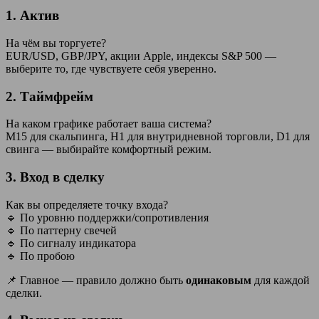
1.
Актив
На чём вы торгуете?
EUR/USD, GBP/JPY, акции Apple, индексы S&P 500 —
выберите то, где чувствуете себя уверенно.
2.
Таймфрейм
На каком графике работает ваша система?
M15 для скальпинга, H1 для внутридневной торговли, D1 для
свинга — выбирайте комфортный режим.
3.
Вход в сделку
Как вы определяете точку входа?
🔹 По уровню поддержки/сопротивления
🔹 По паттерну свечей
🔹 По сигналу индикатора
🔹 По пробою
📌 Главное — правило должно быть
одинаковым
для каждой
сделки.