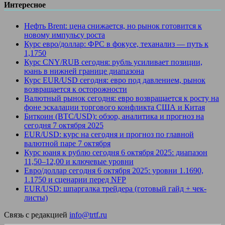
Интересное
Нефть Brent: цена снижается, но рынок готовится к
новому импульсу роста
Курс евро/доллар: ФРС в фокусе, теханализ — путь к
1,1750
Курс CNY/RUB сегодня: рубль усиливает позиции,
юань в нижней границе диапазона
Курс EUR/USD сегодня: евро под давлением, рынок
возвращается к осторожности
Валютный рынок сегодня: евро возвращается к росту на
фоне эскалации торгового конфликта США и Китая
Биткоин (BTC/USD): обзор, аналитика и прогноз на
сегодня 7 октября 2025
EUR/USD: курс на сегодня и прогноз по главной
валютной паре 7 октября
Курс юаня к рублю сегодня 6 октября 2025: диапазон
11,50–12,00 и ключевые уровни
Евро/доллар сегодня 6 октября 2025: уровни 1.1690,
1.1750 и сценарии перед NFP
EUR/USD: шпаргалка трейдера (готовый гайд + чек-
листы)
Связь с редакцией
info@trtf.ru