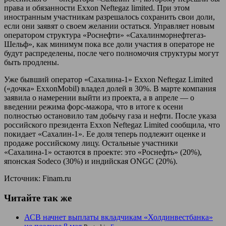
права и обязанности Exxon Neftegaz limited. При этом
иностранным участникам разрешалось сохранить свои доли,
если они заявят о своем желании остаться. Управляет новым
оператором структура «Роснефти» «Сахалинморнефтегаз-
Шельф», как минимум пока все доли участия в операторе не
будут распределены, после чего полномочия структуры могут
быть продлены.
Уже бывший оператор «Сахалина-1» Exxon Neftegaz Limited
(«дочка» ExxonMobil) владел долей в 30%. В марте компания
заявила о намерении выйти из проекта, а в апреле — о
введении режима форс-мажора, что в итоге к осени
полностью остановило там добычу газа и нефти. После указа
российского президента Exxon Neftegaz Limited сообщила, что
покидает «Сахалин-1». Ее доля теперь подлежит оценке и
продаже российскому лицу. Остальные участники
«Сахалина-1» остаются в проекте: это «Роснефть» (20%),
японская Sodeco (30%) и индийская ONGC (20%).
Источник: Finam.ru
Читайте так же
АСВ начнет выплаты вкладчикам «Холдинвестбанка»