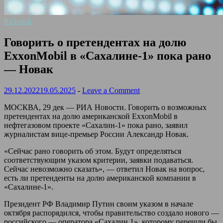
Exxon-h
Говорить о претендентах на долю
ExxonMobil в «Сахалине-1» пока рано
— Новак
29.12.2022
19.05.2025
-
Leave a Comment
МОСКВА, 29 дек — РИА Новости. Говорить о возможных
претендентах на долю американской ExxonMobil в
нефтегазовом проекте «Сахалин-1» пока рано, заявил
журналистам вице-премьер России Александр Новак.
«Сейчас рано говорить об этом. Будут определяться
соответствующим указом критерии, заявки подаваться.
Сейчас невозможно сказать», — ответил Новак на вопрос,
есть ли претенденты на долю американской компании в
«Сахалине-1».
Президент РФ Владимир Путин своим указом в начале
октября распорядился, чтобы правительство создало нового —
российского — оператора «Сахалин 1», которому перешли бы