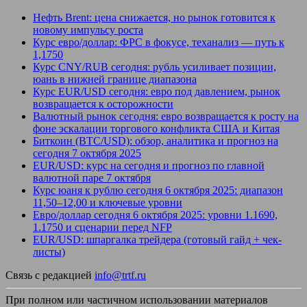
Нефть Brent: цена снижается, но рынок готовится к
новому импульсу роста
Курс евро/доллар: ФРС в фокусе, теханализ — путь к
1,1750
Курс CNY/RUB сегодня: рубль усиливает позиции,
юань в нижней границе диапазона
Курс EUR/USD сегодня: евро под давлением, рынок
возвращается к осторожности
Валютный рынок сегодня: евро возвращается к росту на
фоне эскалации торгового конфликта США и Китая
Биткоин (BTC/USD): обзор, аналитика и прогноз на
сегодня 7 октября 2025
EUR/USD: курс на сегодня и прогноз по главной
валютной паре 7 октября
Курс юаня к рублю сегодня 6 октября 2025: диапазон
11,50–12,00 и ключевые уровни
Евро/доллар сегодня 6 октября 2025: уровни 1.1690,
1.1750 и сценарии перед NFP
EUR/USD: шпаргалка трейдера (готовый гайд + чек-
листы)
Связь с редакцией
info@trtf.ru
При полном или частичном использовании материалов