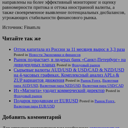
направлены на более эффективный мониторинг и оценку
равномерности притока и оттока иностранной валюты, а
также своевременное выявление потенциальных дисбалансов,
угрожающих стабильности финансового рынка.
Источник: Finam.ru
Читайте так же
Отток капитала из России за 11 месяцев вырос в 3,3 раза
Posted in
Новости Экономики и финансов
Рынок подрастает, в лидерах банк «Санкт-Петербург» на
дивидендных планах
Posted in
Фондовый рынок
Сырьевые валюты AUD/USD & USD/CAD & NZD/USD
на 4-часовых графиках. Комплексный анализ APLs &
ZUP вариантов движения
Posted in
Рынок Forex
,
Валютная
пара AUD/USD
,
Валютная пара NZD/USD
,
Валютная пара USD/CAD
Из «Магнита» уходит коммерческий директор
Posted in
Фондовый рынок
Подарок продавцам от EURUSD
Posted in
Рынок Forex
,
Валютная пара EUR/USD
Добавить комментарий