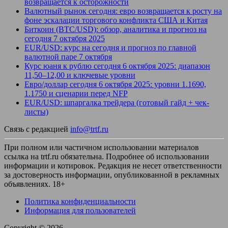
возвращается к осторожности
Валютный рынок сегодня: евро возвращается к росту на
фоне эскалации торгового конфликта США и Китая
Биткоин (BTC/USD): обзор, аналитика и прогноз на
сегодня 7 октября 2025
EUR/USD: курс на сегодня и прогноз по главной
валютной паре 7 октября
Курс юаня к рублю сегодня 6 октября 2025: диапазон
11,50–12,00 и ключевые уровни
Евро/доллар сегодня 6 октября 2025: уровни 1.1690,
1.1750 и сценарии перед NFP
EUR/USD: шпаргалка трейдера (готовый гайд + чек-
листы)
Связь с редакцией
info@trtf.ru
При полном или частичном использовании материалов
ссылка на trtf.ru обязательна. Подробнее об использовании
информации и котировок. Редакция не несет ответственности
за достоверность информации, опубликованной в рекламных
объявлениях. 18+
Политика конфиденциальности
Информация для пользователей
Copyright © 2026
.