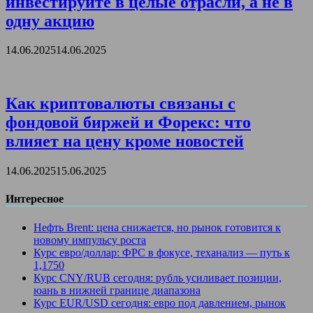
инвестируйте в целые отрасли, а не в
одну акцию
14.06.2025
14.06.2025
Как криптовалюты связаны с
фондовой биржей и Форекс: что
влияет на цену кроме новостей
14.06.2025
15.06.2025
Интересное
Нефть Brent: цена снижается, но рынок готовится к
новому импульсу роста
Курс евро/доллар: ФРС в фокусе, теханализ — путь к
1,1750
Курс CNY/RUB сегодня: рубль усиливает позиции,
юань в нижней границе диапазона
Курс EUR/USD сегодня: евро под давлением, рынок