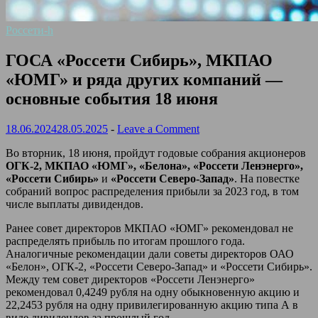
Россети-h
ГОСА «Россети Сибирь», МКПАО
«ЮМГ» и ряда других компаний —
основные события 18 июня
18.06.2024
28.05.2025
-
Leave a Comment
Во вторник, 18 июня, пройдут годовые собрания акционеров
ОГК-2, МКПАО «ЮМГ», «Белона», «Россети Ленэнерго»,
«Россети Сибирь»
и
«Россети Северо-Запад»
. На повестке
собраний вопрос распределения прибыли за 2023 год, в том
числе выплаты дивидендов.
Ранее совет директоров МКПАО «ЮМГ» рекомендовал не
распределять прибыль по итогам прошлого года.
Аналогичные рекомендации дали советы директоров ОАО
«Белон», ОГК-2, «Россети Северо-Запад» и «Россети Сибирь».
Между тем совет директоров «Россети Ленэнерго»
рекомендовал 0,4249 рубля на одну обыкновенную акцию и
22,2453 рубля на одну привилегированную акцию типа А в
виде дивидендов за прошлый год.