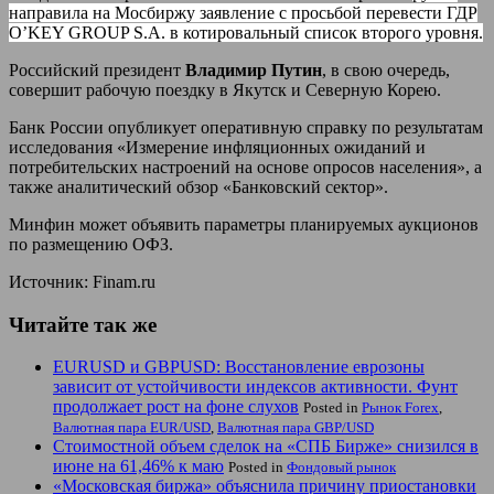
направила на Мосбиржу заявление с просьбой перевести ГДР
O’KEY GROUP S.A. в котировальный список второго уровня.
Российский президент
Владимир Путин
, в свою очередь,
совершит рабочую поездку в Якутск и Северную Корею.
Банк России опубликует оперативную справку по результатам
исследования «Измерение инфляционных ожиданий и
потребительских настроений на основе опросов населения», а
также аналитический обзор «Банковский сектор».
Минфин может объявить параметры планируемых аукционов
по размещению ОФЗ.
Источник: Finam.ru
Читайте так же
EURUSD и GBPUSD: Восстановление еврозоны
зависит от устойчивости индексов активности. Фунт
продолжает рост на фоне слухов
Posted in
Рынок Forex
,
Валютная пара EUR/USD
,
Валютная пара GBP/USD
Стоимостной объем сделок на «СПБ Бирже» снизился в
июне на 61,46% к маю
Posted in
Фондовый рынок
«Московская биржа» объяснила причину приостановки