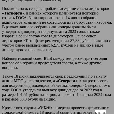
Помимо этого, сегодня пройдет заседание совета директоров
«Татнефти»
, в рамках которого планируется повторно
созвать ГОСА. Запланированное на 14 июня собрание
акционеров компании не состоялось из-за отсутствия кворума.
В рамках данного собрания акционеры должны были
утвердить дивиденды по результатам 2023 года, а также
избрать новый состав совета директоров. Ранее совет
директоров «Татнефти» рекомендовал 87,88 рубля на акцию с
учетом ранее выплаченных 62,71 рублей на акцию в виде
дивидендов за прошлый год.
Наблюдательный совет
ВТБ
между тем рассмотрит сегодня
вопрос об избрании председателя совета, а также
другие
вопросы.
Также 18 июня заканчивается срок предложения по выкупу
акций
МТС
у нерезидентов, а
«Северсталь»
закроет реестр
для получения дивидендов. Ранее акционеры «Северстали» в
ходе ГОСА утвердили выплату дивидендов за 2023 год в
размере 191,51 рубля на акцию, а также за 1 квартал 2024 года
в размере 38,3 рубля на акцию.
Кроме того, группа
«
О’Кей
»
намерена провести делистинг с
Лондонской биржи с 18 июня. В связи с этим ранее г
руппа