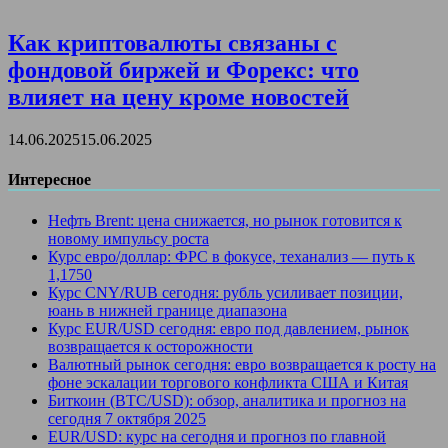
Как криптовалюты связаны с
фондовой биржей и Форекс: что
влияет на цену кроме новостей
14.06.2025
15.06.2025
Интересное
Нефть Brent: цена снижается, но рынок готовится к
новому импульсу роста
Курс евро/доллар: ФРС в фокусе, теханализ — путь к
1,1750
Курс CNY/RUB сегодня: рубль усиливает позиции,
юань в нижней границе диапазона
Курс EUR/USD сегодня: евро под давлением, рынок
возвращается к осторожности
Валютный рынок сегодня: евро возвращается к росту на
фоне эскалации торгового конфликта США и Китая
Биткоин (BTC/USD): обзор, аналитика и прогноз на
сегодня 7 октября 2025
EUR/USD: курс на сегодня и прогноз по главной