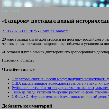
Газпром-h
«Газпром» поставил новый исторически
21.03.2023
21.05.2025
-
Leave a Comment
20 марта заявка китайской стороны на поставку российского г
что компания поставила запрошенные объемы и установила нов
«Поставки идут в рамках двустороннего долгосрочного догов
Источник: Finam.ru
Читайте так же
Операторы связи в России могут получить возможность
США рассматривают возможность запрета на закупки а
Рубль останется вблизи текущих отметок на нейтрально
Тишь да гладь: биткоин умеренно растет на фоне стабил
GBP/USD. Неутешительные Brexit-новости: новый дедла
Добавить комментарий