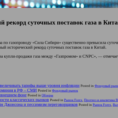
й рекорд суточных поставок газа в Кит
аза по газопроводу «Сила Сибири» существенно превысила суточн
ый исторический рекорд суточных поставок газа в Китай.
ора купли-продажи газа между «Газпромом» и CNPC», — отмечае
 увеличивать тарифы выше уровня инфляции
Posted in
Фондовый рын
люминия в РФ – СМИ
Posted in
Фондовый рынок
м внешнем фоне
Posted in
Обзоры
ьности классических рынков
Posted in
Рынок Forex
,
Прогноз и аналитика B
йн Джонсона и пессимизм переговорщиков
Posted in
Рынок Forex
,
Ва