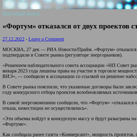
Фондовый рынок
«Фортум» отказался от двух проектов 
27.12.2022
-
Leave a Comment
МОСКВА, 27 дек — РИА Новости/Прайм. «Фортум» отказался от
подтвердили в Совете рынка (регуляторе энергорынков).
«Решением наблюдательного совета ассоциации «НП Совет р
января 2023 года лишены права на участие в торговле мощнос
ВИЭ», — сообщили в ассоциации со ссылкой на решение набсов
В Совете рынка пояснили, что указанные договоры были закл
году конкурсного отбора проектов возобновляемых источников
В самой энергокомпании сообщили, что «Фортум» «отказался о
отказа, инвестиции не осуществлялись».
«Эти объемы войдут в конкурсную массу и будут разыграны на
«Фортуме».
Как сообщала ранее газета «Коммерсант», мощность проектов, о