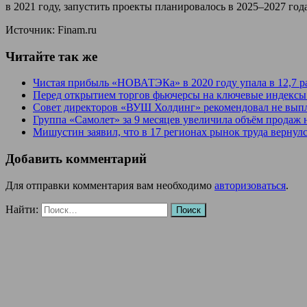
в 2021 году, запустить проекты планировалось в 2025–2027 год
Источник: Finam.ru
Читайте так же
Чистая прибыль «НОВАТЭКа» в 2020 году упала в 12,7 р
Перед открытием торгов фьючерсы на ключевые индекс
Совет директоров «ВУШ Холдинг» рекомендовал не вып
Группа «Самолет» за 9 месяцев увеличила объём продаж 
Мишустин заявил, что в 17 регионах рынок труда вернул
Добавить комментарий
Для отправки комментария вам необходимо
авторизоваться
.
Найти: