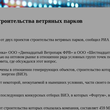
строительства ветряных парков
 двух проектов строительства ветряных парков, сообщил РИА 
ынка» ООО «Двенадцатый Ветропарк ФРВ» и ООО «Шестнадцаты
тью на оптовом рынке в отношении ряда условных групп точек п
ета, где обсуждался этот вопрос.
ючены в отношении генерирующих объектов, строительство кото
 энергии (ВИЭ).
т некоторой, неокупаемой в нынешних условиях, части своего п
 последующих конкурсных отборах ВИЭ, в которых «Фортум», в 
т строительства которых отказалась компания, составляет 459 М