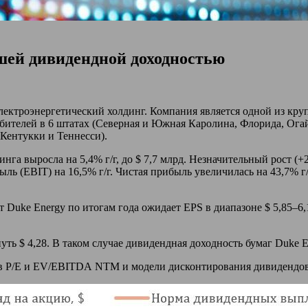
шей дивидендной доходностью
лектроэнергетический холдинг. Компания является одной из к
ебителей в 6 штатах (Северная и Южная Каролина, Флорида, Огай
Кентукки и Теннесси).
нга выросла на 5,4% г/г, до $ 7,7 млрд. Незначительный рост (
(EBIT) на 16,5% г/г. Чистая прибыль увеличилась на 43,7% г/г, 
Duke Energy по итогам года ожидает EPS в диапазоне $ 5,85–6,10
ь $ 4,28. В таком случае дивидендная доходность бумаг Duke En
 P/E и EV/EBITDA NTM и модели дисконтирования дивидендов 