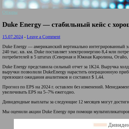
Обзоры
Duke Energy — стабильный кейс с хоро
15.07.2024
-
Leave a Comment
Duke Energy — американский вертикально интегрированный э
240 тыс. кв. км. Duke поставляет электроэнергию 8,4 млн потр
потребителей в 5 штатах (Северная и Южная Каролина, Огайо, 
Duke Energy представила сильный отчет за 1К24. Выручка холди
выручки позволили DukeEnergy нарастить операционную прибыль 
превзошел ожидания аналитиков и составил $ 1,44.
Прогноз по EPS на 2024 г. оставлен без изменений. Менеджмент 
увеличивать EPS на 5–7% ежегодно.
Дивидендные выплаты за следующие 12 месяцев могут достигнут
Мы оценили акции Duke Energy при помощи мультипликаторов