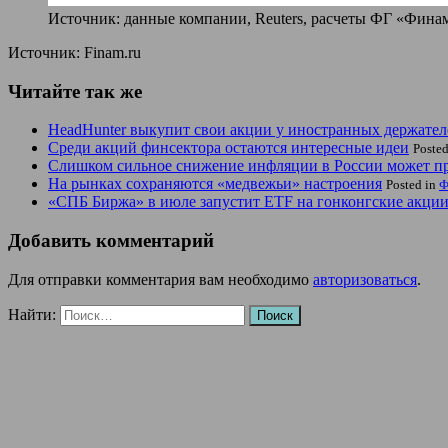
Источник: данные компании, Reuters, расчеты ФГ «Фина
Источник: Finam.ru
Читайте так же
HeadHunter выкупит свои акции у иностранных держател
Среди акций финсектора остаются интересные идеи
Poste
Слишком сильное снижение инфляции в России может при
На рынках сохраняются «медвежьи» настроения
Posted in
Ф
«СПБ Биржа» в июле запустит ETF на гонконгские акци
Добавить комментарий
Для отправки комментария вам необходимо
авторизоваться
.
Найти: