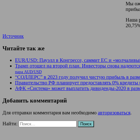
Мы ожи
прибыл
Наша р
20,75%
Источник
Читайте так же
EUR/USD: Пауэлл в Конгрессе, саммит ЕС и «молчаливы
Трамп отошел на второй план. Инвесторы снова надеют
пара AUD/USD
“СОЛЛЕРС” в 2023 году получил чистую прибыль в разме
Правительство РФ планирует предоставлять 0% кредиты 
АФК «Система» может выплатить дивиденды-2020 в разм
Добавить комментарий
Для отправки комментария вам необходимо
авторизоваться
.
Найти: