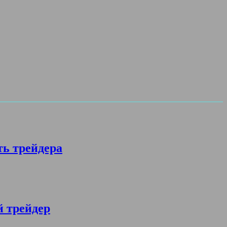
ть трейдера
й трейдер