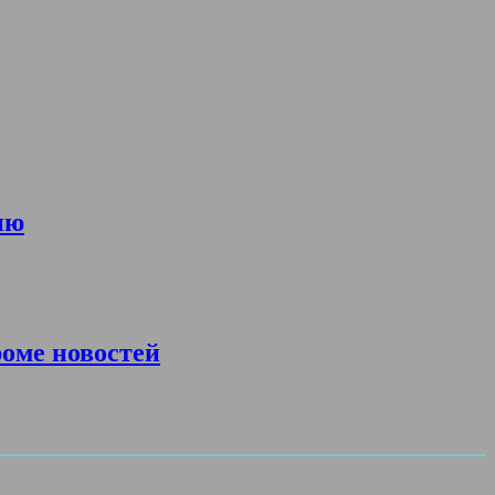
ию
роме новостей