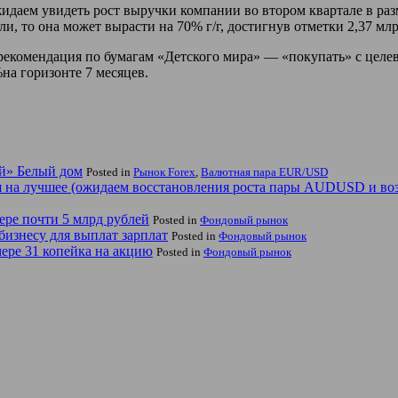
даем увидеть рост выручки компании во втором квартале в разме
и, то она может вырасти на 70% г/г, достигнув отметки 2,37 млр
екомендация по бумагам «Детского мира» — «покупать» с целев
на горизонте 7 месяцев.
й» Белый дом
Posted in
Рынок Forex
,
Валютная пара EUR/USD
ся на лучшее (ожидаем восстановления роста пары AUDUSD и во
ре почти 5 млрд рублей
Posted in
Фондовый рынок
бизнесу для выплат зарплат
Posted in
Фондовый рынок
ере 31 копейка на акцию
Posted in
Фондовый рынок