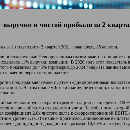
 выручки и чистой прибыли за 2 кварта
 за 1 полугодие и 2 квартал 2021 годав среду, 25 августа.
ов положительные.Невооруженным глазом заметна приоритезаци
иходилось 11% выручки компании. В 2020 году этот показатель в
того показателя до 45% (примерно до 2024 года). На данный м
ются именно через это приложение.
рство поддерживает семьи с детьми единовременными выплатами
 для детей. В этом плане «Детский мир», безусловно, становит
ельства.
кий мир» планирует сохранить рекомендацию распределять 100%
тствии с российскими стандартами учета. Чертой, после которо
ся коэффициент 2,0x чистого долга к скорректированной EBITDA
тном уровне 1,1x. По нашим прогнозам, дивидендные выплаты на
тствует дивидендной доходности в размере 10,35% от текущей ц