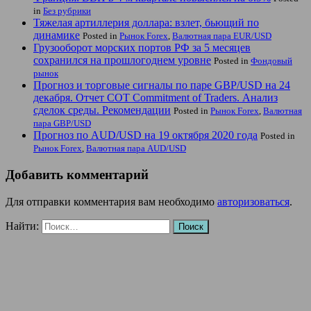
in
Без рубрики
Тяжелая артиллерия доллара: взлет, бьющий по
динамике
Posted in
Рынок Forex
,
Валютная пара EUR/USD
Грузооборот морских портов РФ за 5 месяцев
сохранился на прошлогоднем уровне
Posted in
Фондовый
рынок
Прогноз и торговые сигналы по паре GBP/USD на 24
декабря. Отчет COT Commitment of Traders. Анализ
сделок среды. Рекомендации
Posted in
Рынок Forex
,
Валютная
пара GBP/USD
Прогноз по AUD/USD на 19 октября 2020 года
Posted in
Рынок Forex
,
Валютная пара AUD/USD
Добавить комментарий
Для отправки комментария вам необходимо
авторизоваться
.
Найти: