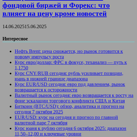
фондовой биржей и Форекс: что
влияет на цену кроме новостей
14.06.2025
15.06.2025
Интересное
Нефть Brent: цена снижается, но рынок готовится к
новому импульсу роста
Курс евро/доллар: ФРС в фокусе, теханализ — путь к
1,1750
Курс CNY/RUB сегодня: рубль усиливает позиции,
юань в нижней границе диапазона
Курс EUR/USD сегодня: евро под давлением, рынок
возвращается к осторожности
Валютный рынок сегодня: евро возвращается к росту на
фоне эскалации торгового конфликта США и Китая
Биткоин (BTC/USD): обзор, аналитика и прогноз на
сегодня 7 октября 2025
EUR/USD: курс на сегодня и прогноз по главной
валютной паре 7 октября
Курс юаня к рублю сегодня 6 октября 2025: диапазон
11,50–12,00 и ключевые уровни