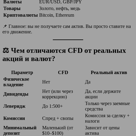
Валюты
EUR/USD, GBP/JPY
Товары
Золото, нефть, медь
Криптовалюты
Bitcoin, Ethereum
📌 Главное: вы не получаете сам актив. Вы просто ставите на
его движение.
⚖️ Чем отличаются CFD от реальных
акций и валют?
Параметр
CFD
Реальный актив
Физическое
Нет
Да
владение
Нет (или через
Да, если держите
Дивиденды
коррекцию)
акции
Только через заемные
Леверидж
До 1:500+
средства
Комиссия за сделку +
Комиссии
Спред + свопы
налоги
Минимальный
Маленький (от
Зависит от цены
депозит
$10–$100)
актива