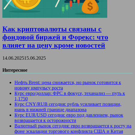
Как криптовалюты связаны с
фондовой биржей и Форекс: что
влияет на цену кроме новостей
14.06.2025
15.06.2025
Интересное
Нефть Brent: цена снижается, но рынок готовится к
новому импульсу роста
Курс евро/доллар: ФРС в фокусе, теханализ — путь к
1,1750
Курс CNY/RUB сегодня: рубль усиливает позиции,
юань в нижней границе диапазона
Курс EUR/USD сегодня: евро под давлением, рынок
возвращается к осторожности
Валютный рынок сегодня: евро возвращается к росту на
фоне эскалации торгового конфликта США и Китая