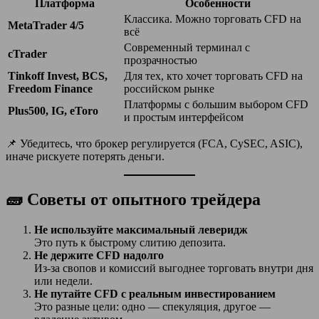
Платформа
Особенности
Классика. Можно торговать CFD на
MetaTrader 4/5
всё
Современный терминал с
cTrader
прозрачностью
Tinkoff Invest, BCS,
Для тех, кто хочет торговать CFD на
Freedom Finance
российском рынке
Платформы с большим выбором CFD
Plus500, IG, eToro
и простым интерфейсом
📌 Убедитесь, что брокер регулируется (FCA, CySEC, ASIC),
иначе рискуете потерять деньги.
🧱 Советы от опытного трейдера
Не используйте максимальный леверидж
Это путь к быстрому слитию депозита.
Не держите CFD надолго
Из-за свопов и комиссий выгоднее торговать внутри дня
или недели.
Не путайте CFD с реальным инвестированием
Это разные цели: одно — спекуляция, другое —