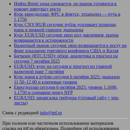
Нефть Brent: цена снижается, но рынок готовится к
новому импульсу роста
Курс евро/доллар: ФРС в фокусе, теханализ — путь к
1,1750
Курс CNY/RUB сегодня: рубль усиливает позиции,
юань в нижней границе диапазона
Курс EUR/USD сегодня: евро под давлением, рынок
возвращается к осторожности
Валютный рынок сегодня: евро возвращается к росту на
фоне эскалации торгового конфликта США и Китая
Биткоин (BTC/USD): обзор, аналитика и прогноз на
сегодня 7 октября 2025
EUR/USD: курс на сегодня и прогноз по главной
валютной паре 7 октября
Курс юаня к рублю сегодня 6 октября 2025: диапазон
11,50–12,00 и ключевые уровни
Евро/доллар сегодня 6 октября 2025: уровни 1.1690,
1.1750 и сценарии перед NFP
EUR/USD: шпаргалка трейдера (готовый гайд + чек-
листы)
Связь с редакцией
info@trtf.ru
При полном или частичном использовании материалов
ссылка на trtf.ru обязательна. Подробнее об использовании