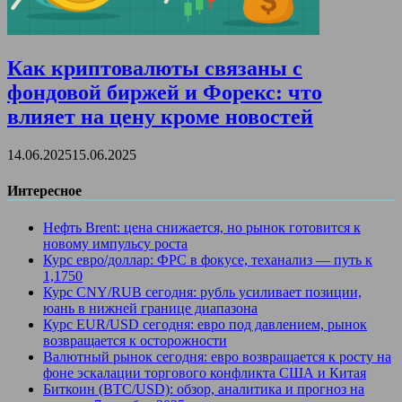
Как криптовалюты связаны с
фондовой биржей и Форекс: что
влияет на цену кроме новостей
14.06.2025
15.06.2025
Интересное
Нефть Brent: цена снижается, но рынок готовится к
новому импульсу роста
Курс евро/доллар: ФРС в фокусе, теханализ — путь к
1,1750
Курс CNY/RUB сегодня: рубль усиливает позиции,
юань в нижней границе диапазона
Курс EUR/USD сегодня: евро под давлением, рынок
возвращается к осторожности
Валютный рынок сегодня: евро возвращается к росту на
фоне эскалации торгового конфликта США и Китая
Биткоин (BTC/USD): обзор, аналитика и прогноз на