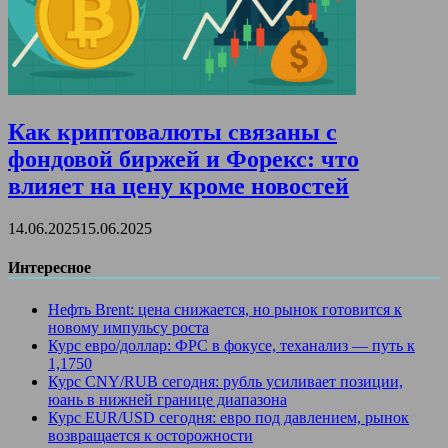
Как криптовалюты связаны с
фондовой биржей и Форекс: что
влияет на цену кроме новостей
14.06.2025
15.06.2025
Интересное
Нефть Brent: цена снижается, но рынок готовится к
новому импульсу роста
Курс евро/доллар: ФРС в фокусе, теханализ — путь к
1,1750
Курс CNY/RUB сегодня: рубль усиливает позиции,
юань в нижней границе диапазона
Курс EUR/USD сегодня: евро под давлением, рынок
возвращается к осторожности