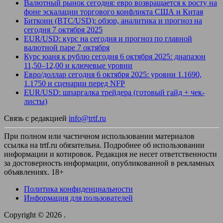
Валютный рынок сегодня: евро возвращается к росту на
фоне эскалации торгового конфликта США и Китая
Биткоин (BTC/USD): обзор, аналитика и прогноз на
сегодня 7 октября 2025
EUR/USD: курс на сегодня и прогноз по главной
валютной паре 7 октября
Курс юаня к рублю сегодня 6 октября 2025: диапазон
11,50–12,00 и ключевые уровни
Евро/доллар сегодня 6 октября 2025: уровни 1.1690,
1.1750 и сценарии перед NFP
EUR/USD: шпаргалка трейдера (готовый гайд + чек-
листы)
Связь с редакцией
info@trtf.ru
При полном или частичном использовании материалов
ссылка на trtf.ru обязательна. Подробнее об использовании
информации и котировок. Редакция не несет ответственности
за достоверность информации, опубликованной в рекламных
объявлениях. 18+
Политика конфиденциальности
Информация для пользователей
Copyright © 2026
.