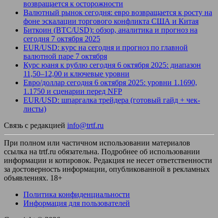
возвращается к осторожности
Валютный рынок сегодня: евро возвращается к росту на
фоне эскалации торгового конфликта США и Китая
Биткоин (BTC/USD): обзор, аналитика и прогноз на
сегодня 7 октября 2025
EUR/USD: курс на сегодня и прогноз по главной
валютной паре 7 октября
Курс юаня к рублю сегодня 6 октября 2025: диапазон
11,50–12,00 и ключевые уровни
Евро/доллар сегодня 6 октября 2025: уровни 1.1690,
1.1750 и сценарии перед NFP
EUR/USD: шпаргалка трейдера (готовый гайд + чек-
листы)
Связь с редакцией
info@trtf.ru
При полном или частичном использовании материалов
ссылка на trtf.ru обязательна. Подробнее об использовании
информации и котировок. Редакция не несет ответственности
за достоверность информации, опубликованной в рекламных
объявлениях. 18+
Политика конфиденциальности
Информация для пользователей