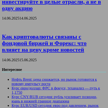
инвестируйте в целые отрасли, а не в
одну акцию
14.06.2025
14.06.2025
Как криптовалюты связаны с
фондовой биржей и Форекс: что
влияет на цену кроме новостей
14.06.2025
15.06.2025
Интересное
Нефть Brent: цена снижается, но рынок готовится к
новому импульсу роста
Курс евро/доллар: ФРС в фокусе, теханализ — путь к
1,1750
Курс CNY/RUB сегодня: рубль усиливает позиции,
юань в нижней границе диапазона
Курс EUR/USD сегодня: евро под давлением, рынок