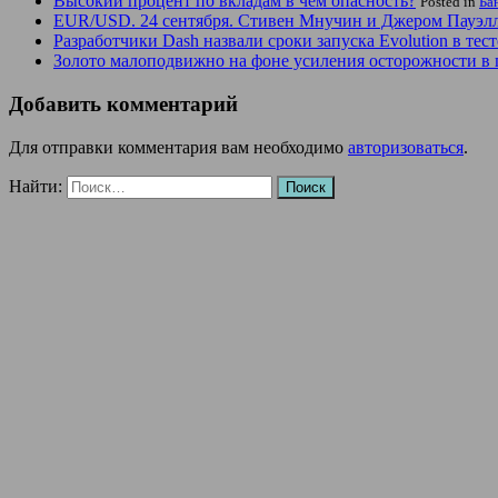
Высокий процент по вкладам в чем опасность?
Posted in
Ба
EUR/USD. 24 сентября. Стивен Мнучин и Джером Пауэл
Разработчики Dash назвали сроки запуска Evolution в тес
Золото малоподвижно на фоне усиления осторожности в
Добавить комментарий
Для отправки комментария вам необходимо
авторизоваться
.
Найти: