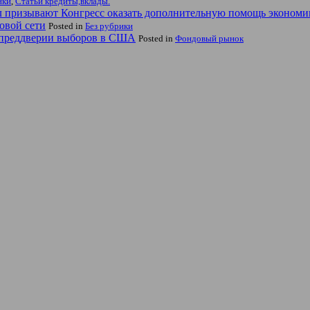
нки
,
Статьи кредиты,вклады.
л призывают Конгресс оказать дополнительную помощь эконо
товой сети
Posted in
Без рубрики
 преддверии выборов в США
Posted in
Фондовый рынок