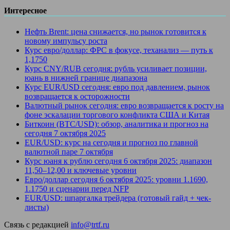
Интересное
Нефть Brent: цена снижается, но рынок готовится к
новому импульсу роста
Курс евро/доллар: ФРС в фокусе, теханализ — путь к
1,1750
Курс CNY/RUB сегодня: рубль усиливает позиции,
юань в нижней границе диапазона
Курс EUR/USD сегодня: евро под давлением, рынок
возвращается к осторожности
Валютный рынок сегодня: евро возвращается к росту на
фоне эскалации торгового конфликта США и Китая
Биткоин (BTC/USD): обзор, аналитика и прогноз на
сегодня 7 октября 2025
EUR/USD: курс на сегодня и прогноз по главной
валютной паре 7 октября
Курс юаня к рублю сегодня 6 октября 2025: диапазон
11,50–12,00 и ключевые уровни
Евро/доллар сегодня 6 октября 2025: уровни 1.1690,
1.1750 и сценарии перед NFP
EUR/USD: шпаргалка трейдера (готовый гайд + чек-
листы)
Связь с редакцией
info@trtf.ru