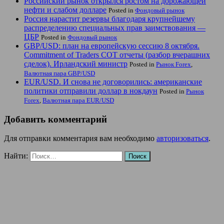
Российский рынок открылся ростом на дорожающей
нефти и слабом долларе
Posted in
Фондовый рынок
Россия нарастит резервы благодаря крупнейшему
распределению специальных прав заимствования —
ЦБР
Posted in
Фондовый рынок
GBP/USD: план на европейскую сессию 8 октября.
Commitment of Traders COT отчеты (разбор вчерашних
сделок). Ирландский министр
Posted in
Рынок Forex
,
Валютная пара GBP/USD
EUR/USD. И снова не договорились: американские
политики отправили доллар в нокдаун
Posted in
Рынок
Forex
,
Валютная пара EUR/USD
Добавить комментарий
Для отправки комментария вам необходимо
авторизоваться
.
Найти: