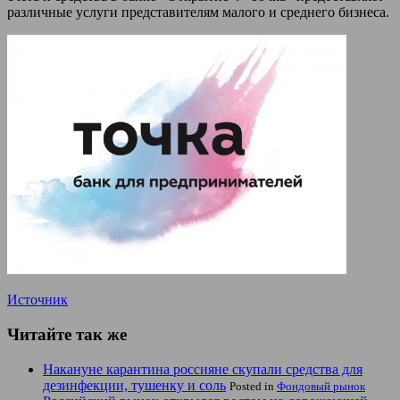
различные услуги представителям малого и среднего бизнеса.
Источник
Читайте так же
Накануне карантина россияне скупали средства для
дезинфекции, тушенку и соль
Posted in
Фондовый рынок