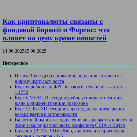
Как криптовалюты связаны с
фондовой биржей и Форекс: что
влияет на цену кроме новостей
14.06.2025
15.06.2025
Интересное
Нефть Brent: цена снижается, но рынок готовится к
новому импульсу роста
Курс евро/доллар: ФРС в фокусе, теханализ — путь к
1,1750
Курс CNY/RUB сегодня: рубль усиливает позиции,
юань в нижней границе диапазона
Курс EUR/USD сегодня: евро под давлением, рынок
возвращается к осторожности
Валютный рынок сегодня: евро возвращается к росту на
фоне эскалации торгового конфликта США и Китая
Биткоин (BTC/USD): обзор, аналитика и прогноз на
сегодня 7 октября 2025