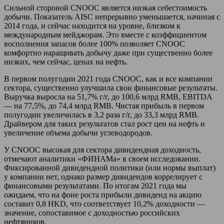
Сильной стороной CNOOC является низкая себестоимость
добычи. Показатель AISC непрерывно уменьшается, начиная с
2014 года, и сейчас находится на уровне, близком к
международным мейджорам. Это вместе с коэффициентом
восполнения запасов более 100% позволяет CNOOC
комфортно наращивать добычу даже при существенно более
низких, чем сейчас, ценах на нефть.
В первом полугодии 2021 года CNOOC, как и все компании
сектора, существенно улучшила свои финансовые результаты.
Выручка выросла на 51,7% г/г, до 100,6 млрд RMB, EBITDA
— на 77,5%, до 74,4 млрд RMB. Чистая прибыль в первом
полугодии увеличилась в 3,2 раза г/г, до 33,3 млрд RMB.
Драйвером для таких результатов стал рост цен на нефть и
увеличение объема добычи углеводородов.
У CNOOC высокая для сектора дивидендная доходность,
отмечают аналитики «ФИНАМа» в своем исследовании.
Фиксированной дивидендной политики (или нормы выплат)
у компании нет, однако размер дивидендов коррелирует с
финансовыми результатами. По итогам 2021 года мы
ожидаем, что на фоне роста прибыли дивиденд на акцию
составит 0,8 HKD, что соответствует 10,2% доходности —
значение, сопоставимое с доходностью российских
нефтяников.