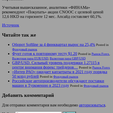
Учитывая вышесказанное, аналитики «ФИНАМа»
рекомендуют «Покупать» акции CNOOC с целевой ценой
12,6 HKD на горизонте 12 мес. Апсайд составляет 60,1%.
Источник
Читайте так же
Оборот Softline за 4 финквартал вырос на 25,4%
Posted in
Фондовый рынок
Фунт готов к повторному тесту $1.20
Posted in
Рынок Forex
,
Валютная пара EUR/USD
,
Валютная пара GBP/USD
GBP/USD. Сильный уровень поддержки 1.27115 в
центре внимания форекс трейдеров…
Posted in
Рынок Forex
«Интер РАО» ожидает капзатраты в 2021 году порядка
50 млрд рублей
Posted in
Фондовый рынок
Российские автопроизводители обсуждают поставки
машин в Туркмению в 2023 году
Posted in
Фондовый рынок
Добавить комментарий
Для отправки комментария вам необходимо
авторизоваться
.