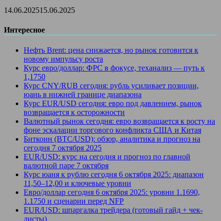
14.06.2025
15.06.2025
Интересное
Нефть Brent: цена снижается, но рынок готовится к
новому импульсу роста
Курс евро/доллар: ФРС в фокусе, теханализ — путь к
1,1750
Курс CNY/RUB сегодня: рубль усиливает позиции,
юань в нижней границе диапазона
Курс EUR/USD сегодня: евро под давлением, рынок
возвращается к осторожности
Валютный рынок сегодня: евро возвращается к росту на
фоне эскалации торгового конфликта США и Китая
Биткоин (BTC/USD): обзор, аналитика и прогноз на
сегодня 7 октября 2025
EUR/USD: курс на сегодня и прогноз по главной
валютной паре 7 октября
Курс юаня к рублю сегодня 6 октября 2025: диапазон
11,50–12,00 и ключевые уровни
Евро/доллар сегодня 6 октября 2025: уровни 1.1690,
1.1750 и сценарии перед NFP
EUR/USD: шпаргалка трейдера (готовый гайд + чек-
листы)