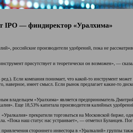
ют IPO — финдиректор «Уралхима»
й», российские производители удобрений, пока не рассматрив
й инструмент присутствует и теоретически он возможен», — сказ
ред.). Если компания понимает, что какой-то инструмент может 
 то, наверное, имеет смысл. Если рынок предлагает какие-то ди
ным владельцем «Уралхима» является предприниматель Дмитрий 
алия». Еще 18,53% капитала производителя калийных удобрени
«Уралкалия» прекратили торговаться на Московской бирже, одн
ла. «Пока наш статус нас устраивает», — отметил Буланцев. Пог
привлечения стороннего инвестора в «Уралкалий» группы также