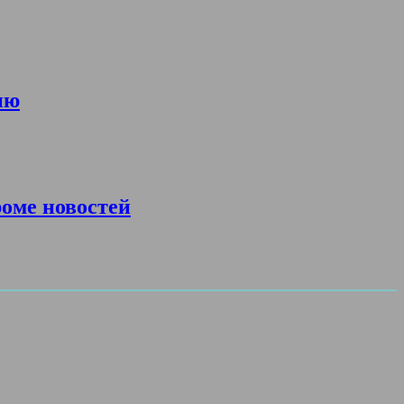
ию
роме новостей