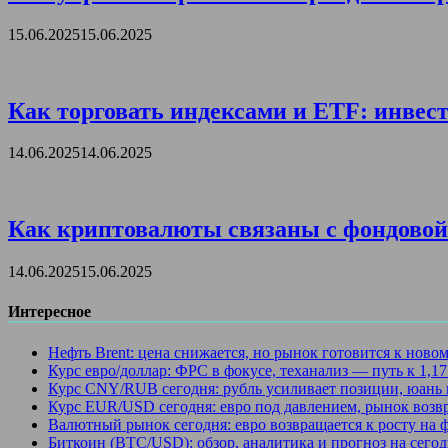
15.06.2025
15.06.2025
Как торговать индексами и ETF: инвест
14.06.2025
14.06.2025
Как криптовалюты связаны с фондовой 
14.06.2025
15.06.2025
Интересное
Нефть Brent: цена снижается, но рынок готовится к ново
Курс евро/доллар: ФРС в фокусе, теханализ — путь к 1,1
Курс CNY/RUB сегодня: рубль усиливает позиции, юань 
Курс EUR/USD сегодня: евро под давлением, рынок возв
Валютный рынок сегодня: евро возвращается к росту на
Биткоин (BTC/USD): обзор, аналитика и прогноз на сегод