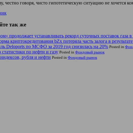
у, честно говоря, чисто гипотетическую ситуацию не хочется к
ник
йте так же
ом» продолжает устанавливать рекорд суточных поставок газа в
рма криптокредитования bZx потеряла часть залога в результате
ь Deloports по МСФО за 2019 год снизилась на 20%
Posted in
Фон
 статистики по нефти и газу
Posted in
Фондовый рынок
индексов, рубля и нефти
Posted in
Фондовый рынок