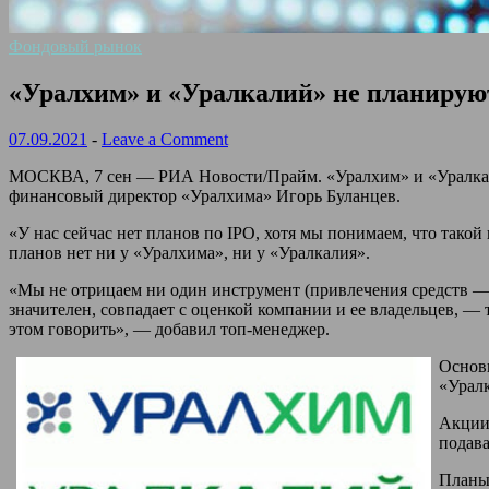
Фондовый рынок
«Уралхим» и «Уралкалий» не планиру
07.09.2021
-
Leave a Comment
МОСКВА, 7 сен — РИА Новости/Прайм. «Уралхим» и «Уралкали
финансовый директор «Уралхима» Игорь Буланцев.
«У нас сейчас нет планов по IPO, хотя мы понимаем, что тако
планов нет ни у «Уралхима», ни у «Уралкалия».
«Мы не отрицаем ни один инструмент (привлечения средств — 
значителен, совпадает с оценкой компании и ее владельцев, —
этом говорить», — добавил топ-менеджер.
Основ
«Уралк
Акции 
подава
Планы 