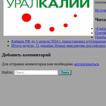
поэтом
Источ
Чита
«Газпр
Платфо
Прибыл
Кабмин РФ до 1 апреля 2024 г. приостановил публикацию
Итоги недели, 11 декабря: Новые максимумы российских 
Добавить комментарий
Для отправки комментария вам необходимо
авторизоваться
.
Найти: