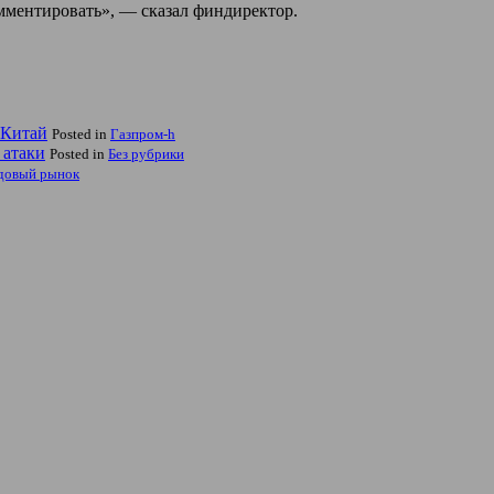
омментировать», — сказал финдиректор.
 Китай
Posted in
Газпром-h
 атаки
Posted in
Без рубрики
довый рынок