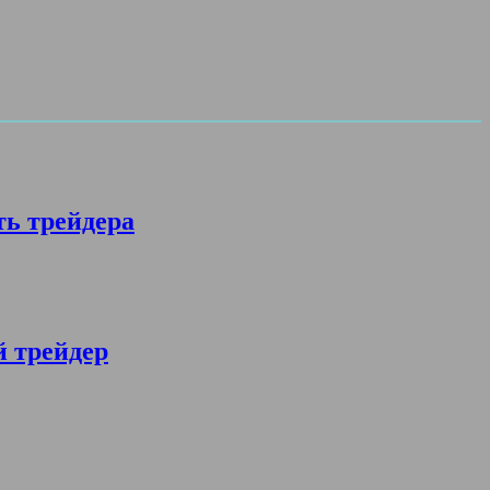
ть трейдера
й трейдер