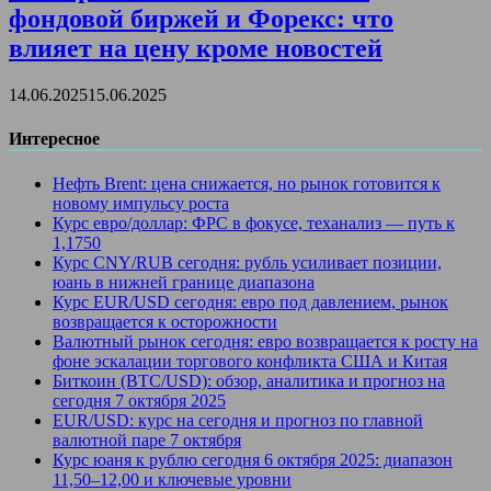
фондовой биржей и Форекс: что
влияет на цену кроме новостей
14.06.2025
15.06.2025
Интересное
Нефть Brent: цена снижается, но рынок готовится к
новому импульсу роста
Курс евро/доллар: ФРС в фокусе, теханализ — путь к
1,1750
Курс CNY/RUB сегодня: рубль усиливает позиции,
юань в нижней границе диапазона
Курс EUR/USD сегодня: евро под давлением, рынок
возвращается к осторожности
Валютный рынок сегодня: евро возвращается к росту на
фоне эскалации торгового конфликта США и Китая
Биткоин (BTC/USD): обзор, аналитика и прогноз на
сегодня 7 октября 2025
EUR/USD: курс на сегодня и прогноз по главной
валютной паре 7 октября
Курс юаня к рублю сегодня 6 октября 2025: диапазон
11,50–12,00 и ключевые уровни