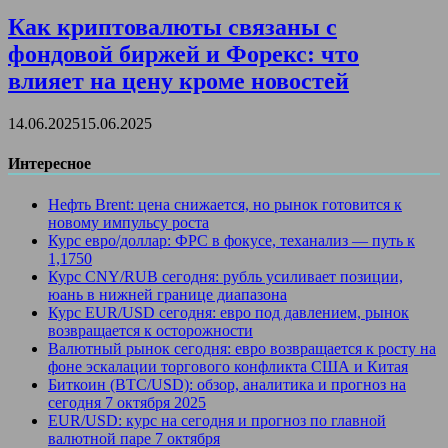
Как криптовалюты связаны с
фондовой биржей и Форекс: что
влияет на цену кроме новостей
14.06.2025
15.06.2025
Интересное
Нефть Brent: цена снижается, но рынок готовится к
новому импульсу роста
Курс евро/доллар: ФРС в фокусе, теханализ — путь к
1,1750
Курс CNY/RUB сегодня: рубль усиливает позиции,
юань в нижней границе диапазона
Курс EUR/USD сегодня: евро под давлением, рынок
возвращается к осторожности
Валютный рынок сегодня: евро возвращается к росту на
фоне эскалации торгового конфликта США и Китая
Биткоин (BTC/USD): обзор, аналитика и прогноз на
сегодня 7 октября 2025
EUR/USD: курс на сегодня и прогноз по главной
валютной паре 7 октября