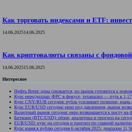
Как торговать индексами и ETF: инвест
14.06.2025
14.06.2025
Как криптовалюты связаны с фондовой 
14.06.2025
15.06.2025
Интересное
Нефть Brent: цена снижается, но рынок готовится к ново
Курс евро/доллар: ФРС в фокусе, теханализ — путь к 1,1
Курс CNY/RUB сегодня: рубль усиливает позиции, юань 
Курс EUR/USD сегодня: евро под давлением, рынок возв
Валютный рынок сегодня: евро возвращается к росту на
Биткоин (BTC/USD): обзор, аналитика и прогноз на сегод
EUR/USD: курс на сегодня и прогноз по главной валютно
Курс юаня к рублю сегодня 6 октября 2025: диапазон 11,