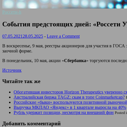
Россети-h
События предстоящих дней: «Россети У
07.05.2021
28.05.2025
-
Leave a Comment
В воскресенье, 9 мая, реестры акционеров для участия в ГОСА
заочной форме.
В понедельник, 10 мая, акции «
Сбербанка
» торгуются последн
Источник
Читайте так же
Обогатившая инвесторов Horizon Therapeutics уверенно с
Австралийская биржа TAGZ: скам в топе Coinmarketcap?
Российские «быки» воспользуются позитивной рыночной
Выручка МКПАО «Яндекс» в 1 квартале выросла на 40%
Рубль удержит позиции, несмотря на внешний фон
Posted 
Добавить комментарий