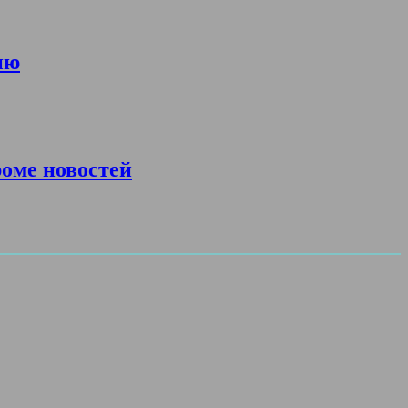
ию
роме новостей