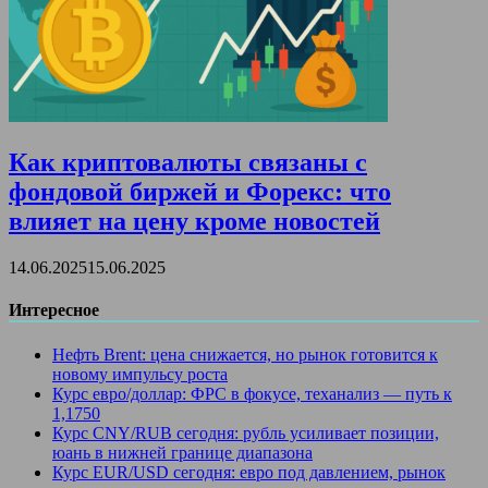
Как криптовалюты связаны с
фондовой биржей и Форекс: что
влияет на цену кроме новостей
14.06.2025
15.06.2025
Интересное
Нефть Brent: цена снижается, но рынок готовится к
новому импульсу роста
Курс евро/доллар: ФРС в фокусе, теханализ — путь к
1,1750
Курс CNY/RUB сегодня: рубль усиливает позиции,
юань в нижней границе диапазона
Курс EUR/USD сегодня: евро под давлением, рынок