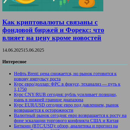
Как криптовалюты связаны с
фондовой биржей и Форекс: что
влияет на цену кроме новостей
14.06.2025
15.06.2025
Интересное
Нефть Brent: цена снижается, но рынок готовится к
новому импульсу роста
Курс евро/доллар: ФРС в фокусе, теханализ — путь к
1,1750
Курс CNY/RUB сегодня: рубль усиливает позиции,
юань в нижней границе диапазона
Курс EUR/USD сегодня: евро под давлением, рынок
возвращается к осторожности
Валютный рынок сегодня: евро возвращается к росту на
фоне эскалации торгового конфликта США и Китая
Биткоин (BTC/USD): обзор, аналитика и прогноз на