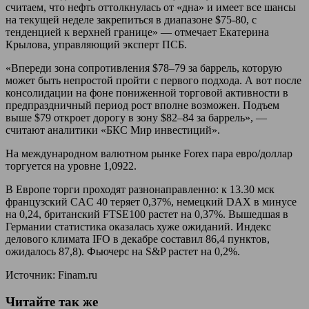
считаем, что нефть оттолкнулась от «дна» и имеет все шансы
на текущей неделе закрепиться в диапазоне $75-80, с
тенденцией к верхней границе» — отмечает Екатерина
Крылова, управляющий эксперт ПСБ.
«Впереди зона сопротивления $78–79 за баррель, которую
может быть непростой пройти с первого подхода. А вот после
консолидации на фоне пониженной торговой активности в
предпраздничный период рост вполне возможен. Подъем
выше $79 откроет дорогу в зону $82–84 за баррель», —
считают аналитики «БКС Мир инвестиций».
На международном валютном рынке Forex пара евро/доллар
торгуется на уровне 1,0922.
В Европе торги проходят разнонаправленно: к 13.30 мск
французский CAC 40 теряет 0,37%, немецкий DAX в минусе
на 0,24, британский FTSE100 растет на 0,37%. Вышедшая в
Германии статистика оказалась хуже ожиданий. Индекс
делового климата IFO в декабре составил 86,4 пунктов,
ожидалось 87,8). Фьючерс на S&P растет на 0,2%.
Источник: Finam.ru
Читайте так же