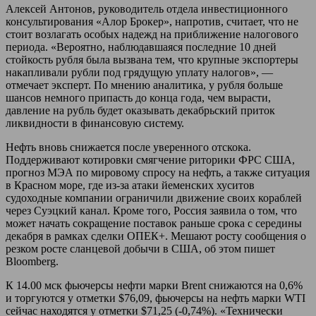
Алексей Антонов, руководитель отдела инвестиционного
консультирования «Алор Брокер», напротив, считает, что не
стоит возлагать особых надежд на приближение налогового
периода. «Вероятно, наблюдавшаяся последние 10 дней
стойкость рубля была вызвана тем, что крупные экспортеры
накапливали рубли под грядущую уплату налогов», —
отмечает эксперт. По мнению аналитика, у рубля больше
шансов немного припасть до конца года, чем вырасти,
давление на рубль будет оказывать декабрьский приток
ликвидности в финансовую систему.
Нефть вновь снижается после уверенного отскока.
Поддерживают котировки смягчение риторики ФРС США,
прогноз МЭА по мировому спросу на нефть, а также ситуация
в Красном море, где из-за атаки йеменских хуситов
судоходные компании ограничили движение своих кораблей
через Суэцкий канал. Кроме того, Россия заявила о том, что
может начать сокращение поставок раньше срока с середины
декабря в рамках сделки ОПЕК+. Мешают росту сообщения о
резком росте сланцевой добычи в США, об этом пишет
Bloomberg.
К 14.00 мск фьючерсы нефти марки Brent снижаются на 0,6%
и торгуются у отметки $76,09, фьючерсы на нефть марки WTI
сейчас находятся у отметки $71,25 (-0,74%). «Технически