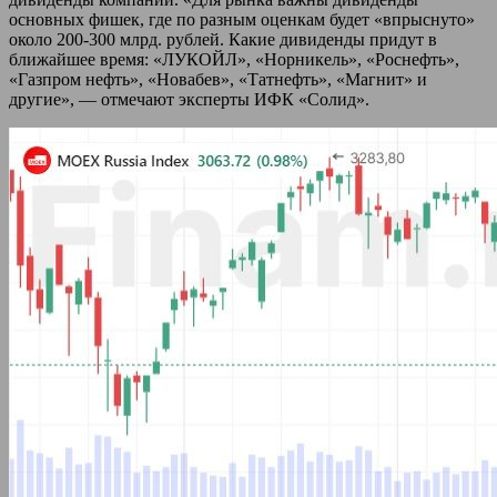
основных фишек, где по разным оценкам будет «впрыснуто»
около 200-300 млрд. рублей. Какие дивиденды придут в
ближайшее время: «ЛУКОЙЛ», «Норникель», «Роснефть»,
«Газпром нефть», «Новабев», «Татнефть», «Магнит» и
другие», — отмечают эксперты ИФК «Солид».