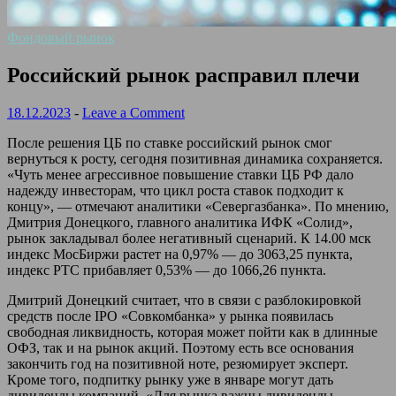
Фондовый рынок
Российский рынок расправил плечи
18.12.2023
-
Leave a Comment
После решения ЦБ по ставке российский рынок смог
вернуться к росту, сегодня позитивная динамика сохраняется.
«Чуть менее агрессивное повышение ставки ЦБ РФ дало
надежду инвесторам, что цикл роста ставок подходит к
концу», — отмечают аналитики «Севергазбанка». По мнению,
Дмитрия Донецкого, главного аналитика ИФК «Солид»,
рынок закладывал более негативный сценарий. К 14.00 мск
индекс МосБиржи растет на 0,97% — до 3063,25 пункта,
индекс РТС прибавляет 0,53% — до 1066,26 пункта.
Дмитрий Донецкий считает, что в связи с разблокировкой
средств после IPO «Совкомбанка» у рынка появилась
свободная ликвидность, которая может пойти как в длинные
ОФЗ, так и на рынок акций. Поэтому есть все основания
закончить год на позитивной ноте, резюмирует эксперт.
Кроме того, подпитку рынку уже в январе могут дать
дивиденды компаний. «Для рынка важны дивиденды