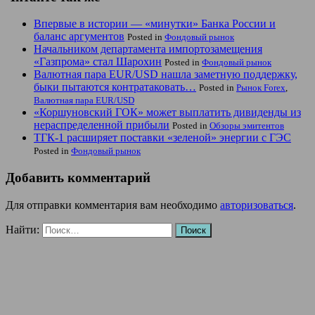
Впервые в истории — «минутки» Банка России и
баланс аргументов
Posted in
Фондовый рынок
Начальником департамента импортозамещения
«Газпрома» стал Шарохин
Posted in
Фондовый рынок
Валютная пара EUR/USD нашла заметную поддержку,
быки пытаются контратаковать…
Posted in
Рынок Forex
,
Валютная пара EUR/USD
«Коршуновский ГОК» может выплатить дивиденды из
нераспределенной прибыли
Posted in
Обзоры эмитентов
ТГК-1 расширяет поставки «зеленой» энергии с ГЭС
Posted in
Фондовый рынок
Добавить комментарий
Для отправки комментария вам необходимо
авторизоваться
.
Найти: