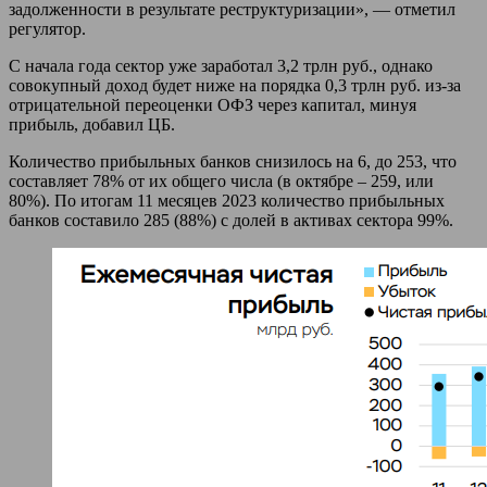
задолженности в результате реструктуризации», — отметил
регулятор.
С начала года сектор уже заработал 3,2 трлн руб., однако
совокупный доход будет ниже на порядка 0,3 трлн руб. из-за
отрицательной переоценки ОФЗ через капитал, минуя
прибыль, добавил ЦБ.
Количество прибыльных банков снизилось на 6, до 253, что
составляет 78% от их общего числа (в октябре – 259, или
80%). По итогам 11 месяцев 2023 количество прибыльных
банков составило 285 (88%) с долей в активах сектора 99%.