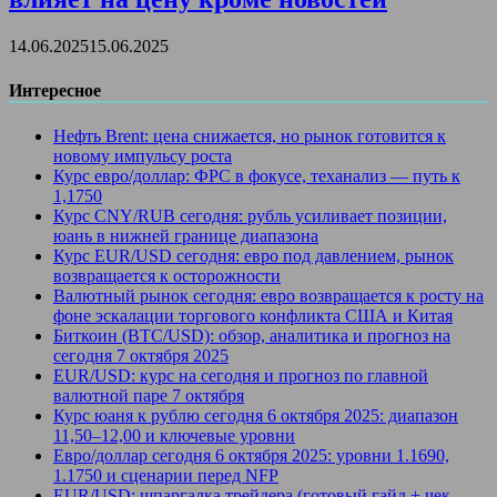
14.06.2025
15.06.2025
Интересное
Нефть Brent: цена снижается, но рынок готовится к
новому импульсу роста
Курс евро/доллар: ФРС в фокусе, теханализ — путь к
1,1750
Курс CNY/RUB сегодня: рубль усиливает позиции,
юань в нижней границе диапазона
Курс EUR/USD сегодня: евро под давлением, рынок
возвращается к осторожности
Валютный рынок сегодня: евро возвращается к росту на
фоне эскалации торгового конфликта США и Китая
Биткоин (BTC/USD): обзор, аналитика и прогноз на
сегодня 7 октября 2025
EUR/USD: курс на сегодня и прогноз по главной
валютной паре 7 октября
Курс юаня к рублю сегодня 6 октября 2025: диапазон
11,50–12,00 и ключевые уровни
Евро/доллар сегодня 6 октября 2025: уровни 1.1690,
1.1750 и сценарии перед NFP
EUR/USD: шпаргалка трейдера (готовый гайд + чек-