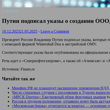
Газпром-h
Путин подписал указы о создании ООО,
19.12.2023
21.05.2025
-
Leave a Comment
Президент России Владимир Путин подписал указы, которые п
с немецкой фирмой Wintershall Dea и австрийской OMV.
Соответствующие указы были опубликованы на официальном и
Речь идет о «Севернефтегазпроме», а также об «Ачимгазе» и «
Источник: Finam.ru
Читайте так же
Минфин РФ не планирует расширение применения НДД 
Число страховых случаев с россиянами в Турции выросл
«МРСК Центра»: Ежедневный обзор фондовых рынков
Po
Россия в трудном положении, отчаянно хочет быть акту
«Московская биржа» отчитается за квартал — основные с