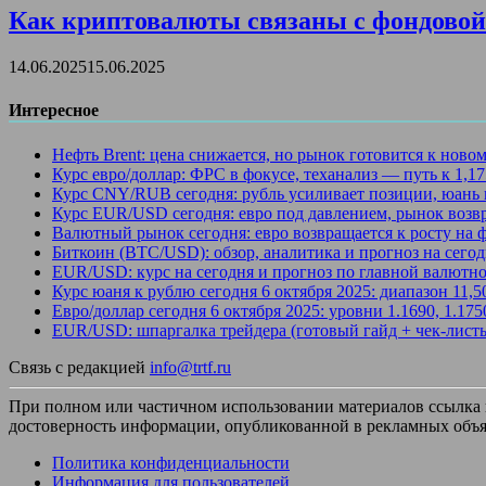
Как криптовалюты связаны с фондовой 
14.06.2025
15.06.2025
Интересное
Нефть Brent: цена снижается, но рынок готовится к ново
Курс евро/доллар: ФРС в фокусе, теханализ — путь к 1,1
Курс CNY/RUB сегодня: рубль усиливает позиции, юань 
Курс EUR/USD сегодня: евро под давлением, рынок возв
Валютный рынок сегодня: евро возвращается к росту на
Биткоин (BTC/USD): обзор, аналитика и прогноз на сегод
EUR/USD: курс на сегодня и прогноз по главной валютно
Курс юаня к рублю сегодня 6 октября 2025: диапазон 11,
Евро/доллар сегодня 6 октября 2025: уровни 1.1690, 1.17
EUR/USD: шпаргалка трейдера (готовый гайд + чек-лист
Связь с редакцией
info@trtf.ru
При полном или частичном использовании материалов ссылка на
достоверность информации, опубликованной в рекламных объя
Политика конфиденциальности
Информация для пользователей