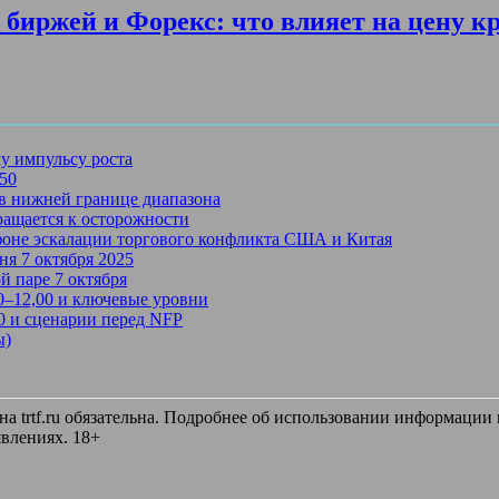
биржей и Форекс: что влияет на цену к
му импульсу роста
750
в нижней границе диапазона
ращается к осторожности
 фоне эскалации торгового конфликта США и Китая
ня 7 октября 2025
й паре 7 октября
50–12,00 и ключевые уровни
50 и сценарии перед NFP
ы)
 trtf.ru обязательна. Подробнее об использовании информации и
влениях. 18+