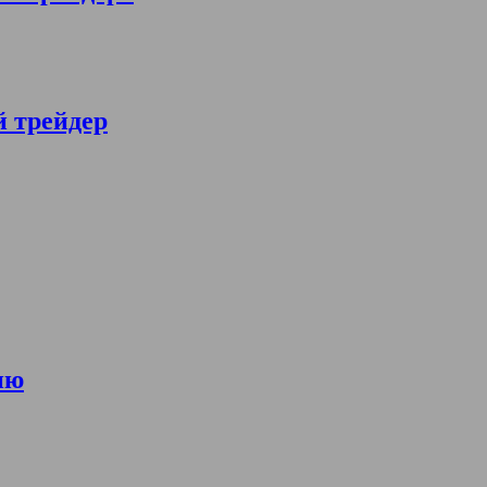
й трейдер
ию