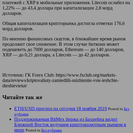
платежей с XRP в мобильные приложения. Litecoin ослабел на
1,22% — до 43,4 доллара при капитализации 2,8 млрд
долларов.
Общая капитализация крипторынка достигла отметки 176,6
млрд долларов.
По мнению финансовых скаутов, в ближайшее время рынок
продолжит свое снижение. В этом случае биткоин может
подешеветь до 7000 долларов, Ethereum — до 140 долларов,
XRP — до 0,21 доллара, а Litecoin — до 42 долларов.
Источник: ГК Forex Club: https://www.fxclub.org/markets-
data/reviews/kriptovaliuty-zamiedlili-snizhieniie-vsie-ieshchie-
dieshievieiut/
Читайте так же
ETH/USD прогноз на сегодня 18 ноября 2019
Posted in
Без
рубрики
Поддерживаемая BitMex биржа из Бахрейна видит
Ближний Восток ведущим криптовалютным рынком в
мире
Posted in
Без рубрики