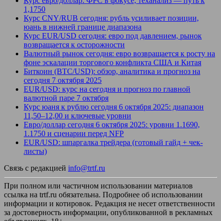
Курс евро/доллар: ФРС в фокусе, теханализ — путь к
1,1750
Курс CNY/RUB сегодня: рубль усиливает позиции,
юань в нижней границе диапазона
Курс EUR/USD сегодня: евро под давлением, рынок
возвращается к осторожности
Валютный рынок сегодня: евро возвращается к росту на
фоне эскалации торгового конфликта США и Китая
Биткоин (BTC/USD): обзор, аналитика и прогноз на
сегодня 7 октября 2025
EUR/USD: курс на сегодня и прогноз по главной
валютной паре 7 октября
Курс юаня к рублю сегодня 6 октября 2025: диапазон
11,50–12,00 и ключевые уровни
Евро/доллар сегодня 6 октября 2025: уровни 1.1690,
1.1750 и сценарии перед NFP
EUR/USD: шпаргалка трейдера (готовый гайд + чек-
листы)
Связь с редакцией
info@trtf.ru
При полном или частичном использовании материалов
ссылка на trtf.ru обязательна. Подробнее об использовании
информации и котировок. Редакция не несет ответственности
за достоверность информации, опубликованной в рекламных