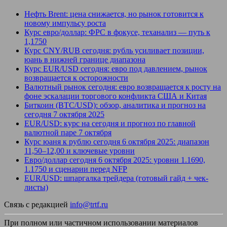
Нефть Brent: цена снижается, но рынок готовится к
новому импульсу роста
Курс евро/доллар: ФРС в фокусе, теханализ — путь к
1,1750
Курс CNY/RUB сегодня: рубль усиливает позиции,
юань в нижней границе диапазона
Курс EUR/USD сегодня: евро под давлением, рынок
возвращается к осторожности
Валютный рынок сегодня: евро возвращается к росту на
фоне эскалации торгового конфликта США и Китая
Биткоин (BTC/USD): обзор, аналитика и прогноз на
сегодня 7 октября 2025
EUR/USD: курс на сегодня и прогноз по главной
валютной паре 7 октября
Курс юаня к рублю сегодня 6 октября 2025: диапазон
11,50–12,00 и ключевые уровни
Евро/доллар сегодня 6 октября 2025: уровни 1.1690,
1.1750 и сценарии перед NFP
EUR/USD: шпаргалка трейдера (готовый гайд + чек-
листы)
Связь с редакцией
info@trtf.ru
При полном или частичном использовании материалов