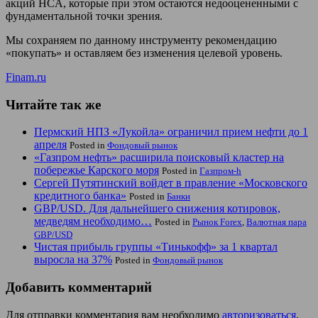
акций HCA, которые при этом остаются недооцененными с
фундаментальной точки зрения.
Мы сохраняем по данному инструменту рекомендацию
«покупать» и оставляем без изменения целевой уровень.
Finam.ru
Читайте так же
Пермский НПЗ «Лукойла» ограничил прием нефти до 1
апреля
Posted in
Фондовый рынок
«Газпром нефть» расширила поисковый кластер на
побережье Карского моря
Posted in
Газпром-h
Сергей Путятинский войдет в правление «Московского
кредитного банка»
Posted in
Банки
GBP/USD. Для дальнейшего снижения котировок,
медведям необходимо…
Posted in
Рынок Forex
,
Валютная пара
GBP/USD
Чистая прибыль группы «Тинькофф» за 1 квартал
выросла на 37%
Posted in
Фондовый рынок
Добавить комментарий
Для отправки комментария вам необходимо
авторизоваться
.