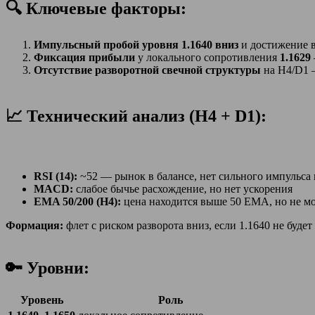
🔍 Ключевые факторы:
Импульсный пробой уровня 1.1640 вниз
и достижение 
Фиксация прибыли
у локального сопротивления
1.1629
Отсутствие разворотной свечной структуры
на H4/D1 
📈 Технический анализ (H4 + D1):
RSI (14):
~52 — рынок в балансе, нет сильного импульса 
MACD:
слабое бычье расхождение, но нет ускорения
EMA 50/200 (H4):
цена находится выше 50 EMA, но не мо
Формация:
флет с риском разворота вниз, если 1.1640 не будет
🔑 Уровни:
Уровень
Роль