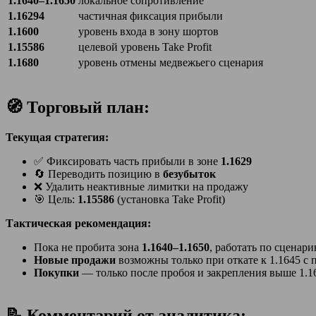
1.1640–1.1650
локальное сопротивление
1.16294
частичная фиксация прибыли
1.1600
уровень входа в зону шортов
1.15586
целевой уровень Take Profit
1.1680
уровень отмены медвежьего сценария
🧭 Торговый план:
Текущая стратегия:
✅ Фиксировать часть прибыли в зоне
1.1629
🔄 Переводить позицию в
безубыток
❌ Удалить неактивные лимитки на продажу
🎯 Цель:
1.15586
(установка Take Profit)
Тактическая рекомендация:
Пока не пробита зона
1.1640–1.1650
, работать по сценар
Новые продажи
возможны только при откате к 1.1645 с
Покупки
— только после пробоя и закрепления выше 1.1
📝 Комментарий от аналитика: