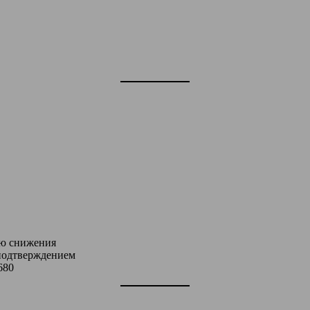
ию снижения
 подтверждением
680