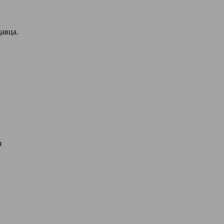
авца.
я