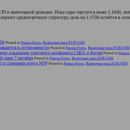
I и монетарной реакции. Пока пара торгуется ниже 1.1640, люб
руют среднесрочную структуру, цель на 1.1558 остаётся в силе
750
Posted in
Рынок Forex
,
Валютная пара EUR/USD
ращается к осторожности
Posted in
Рынок Forex
,
Валютная пара EUR/USD
 фоне эскалации торгового конфликта США и Китая
Posted in
Рынок 
й паре 7 октября
Posted in
Рынок Forex
,
Валютная пара EUR/USD
50 и сценарии перед NFP
Posted in
Рынок Forex
,
Валютная пара EUR/USD