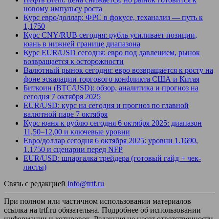
новому импульсу роста
Курс евро/доллар: ФРС в фокусе, теханализ — путь к
1,1750
Курс CNY/RUB сегодня: рубль усиливает позиции,
юань в нижней границе диапазона
Курс EUR/USD сегодня: евро под давлением, рынок
возвращается к осторожности
Валютный рынок сегодня: евро возвращается к росту на
фоне эскалации торгового конфликта США и Китая
Биткоин (BTC/USD): обзор, аналитика и прогноз на
сегодня 7 октября 2025
EUR/USD: курс на сегодня и прогноз по главной
валютной паре 7 октября
Курс юаня к рублю сегодня 6 октября 2025: диапазон
11,50–12,00 и ключевые уровни
Евро/доллар сегодня 6 октября 2025: уровни 1.1690,
1.1750 и сценарии перед NFP
EUR/USD: шпаргалка трейдера (готовый гайд + чек-
листы)
Связь с редакцией
info@trtf.ru
При полном или частичном использовании материалов
ссылка на trtf.ru обязательна. Подробнее об использовании
информации и котировок. Редакция не несет ответственности