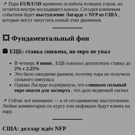
📌 Пара
EUR/USD
временно ослабила позиции утром, но
остаётся внутри восходящего канала. Сегодня ключевым
событием будет
выступление Лагарде
и
NFP из США
,
которые могут запустить новый этап движения.
💥 Фундаментальный фон
🏦 ЕЦБ: ставка снижена, но евро не упал
В четверг,
6 июня
, ЕЦБ понизил депозитную ставку до
2% с 2.25%
Это было ожидаемо рынком, поэтому пара не получила
сильного импульса
Однако Лагарде подчеркнула, что
слишком сильный
евро опасен для экспорта
, что дало медвежий сигнал
📌 Сейчас всё внимание — к её сегодняшнему выступлению.
Любые комментарии по курсу или инфляции будут влиять на
пару.
США: доллар ждёт NFP