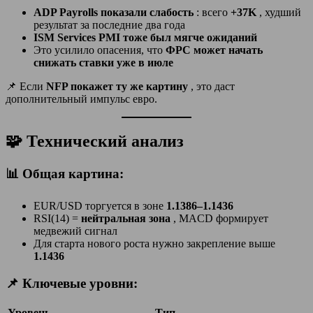
ADP Payrolls показали слабость
: всего
+37K
, худший
результат за последние два года
ISM Services PMI тоже был мягче ожиданий
Это усилило опасения, что
ФРС может начать
снижать ставки уже в июле
📌 Если
NFP покажет ту же картину
, это даст
дополнительный импульс евро.
🧩 Технический анализ
📊 Общая картина:
EUR/USD торгуется в зоне
1.1386–1.1436
RSI(14) =
нейтральная зона
, MACD формирует
медвежий сигнал
Для старта нового роста нужно закрепление выше
1.1436
📌 Ключевые уровни:
Уровень
Тип