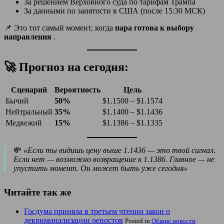
За решением Верховного суда по тарифам Трампа
За данными по занятости в США (после 15:30 МСК)
📌 Это тот самый момент, когда
пара готова к выбору
направления
.
🚀 Прогноз на сегодня:
Сценарий
Вероятность
Цель
Бычий
50%
$1.1500 – $1.1574
Нейтральный
35%
$1.1400 – $1.1436
Медвежий
15%
$1.1386 – $1.1335
💸
«Если ты видишь цену выше 1.1436 — это твой сигнал.
Если нет — возможно возвращение к 1.1386. Главное — не
упустить момент. Он может быть уже сегодня»
Читайте так же
Госдума приняла в третьем чтении закон о
декриминализации репостов
Posted in
Общие новости