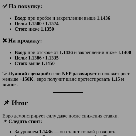
✅ На покупку:
Вход:
при пробое и закреплении выше
1.1436
Цель:
1.1500 / 1.1574
Стоп:
ниже
1.1350
❌ На продажу:
Вход:
при отскоке от
1.1436
и закреплении ниже
1.1400
Цель:
1.1386 / 1.1335
Стоп:
выше
1.1450
💡
Лучший сценарий:
если
NFP разочарует
и покажет рост
меньше
+150K
, евро получит шанс протестировать
1.15 и
выше
.
📌 Итог
Евро демонстрирует силу даже после снижения ставки.
📌
Следить стоит:
За уровнем
1.1436
— он станет точкой разворота