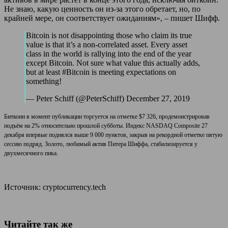
Не знаю, какую ценность он из-за этого обретает, но, по
крайней мере, он соответствует ожиданиям», – пишет Шифф.
Bitcoin is not disappointing those who claim its true
value is that it’s a non-correlated asset. Every asset
class in the world is rallying into the end of the year
except Bitcoin. Not sure what value this actually adds,
but at least #Bitcoin is meeting expectations on
something!
— Peter Schiff (@PeterSchiff) December 27, 2019
Биткоин в момент публикации торгуется на отметке $7 326, продемонстрировав
подъём на 2% относительно прошлой субботы. Индекс NASDAQ Composite 27
декабря впервые поднялся выше 9 000 пунктов, закрыв на рекордной отметке пятую
сессию подряд. Золото, любимый актив Питера Шиффа, стабилизируется у
двухмесячного пика.
Источник: cryptocurrency.tech
Читайте так же