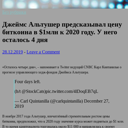
Без рубрики
Джеймс Альтушер предсказывал цену
биткоина в $1млн к 2020 году. У него
осталось 4 дня
28.12.2019
-
Leave a Comment
«Осталось четыре дня», – напоминает в Twitter ведущий CNBC Карл Кинтанилья о
прогнозе управляющего хедж-фондов Джеймса Альтушера.
Four days left.
(h/t @StockCats)pic.twitter.com/4lDoqEB7qL
— Carl Quintanilla (@carlquintanilla) December 27,
2019
В ноябре 2017 года Альтушер, впечатлённый стремительным ростом
цены
биткоина, предположил, что к 2020 году значение курса может подняться до $1 млн.
В то время криптовалюта торговалась около $11 000 и направлялась к своему