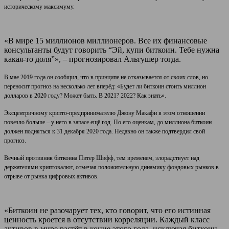
историческому максимуму.
«В мире 15 миллионов миллионеров. Все их финансовые
консультанты будут говорить “Эй, купи биткоин. Тебе нужна
какая-то доля”», – прогнозировал Альтушер тогда.
В мае 2019 года он сообщил, что в принципе не отказывается от своих слов, но
переносит прогноз на несколько лет вперёд: «Будет ли биткоин стоить миллион
долларов в 2020 году? Может быть. В 2021? 2022? Как знать».
Эксцентричному крипто-предпринимателю Джону Макафи в этом отношении
повезло больше – у него в запасе ещё год. По его оценкам, до миллиона биткоин
должен подняться к 31 декабря 2020 года. Недавно он также подтвердил свой
прогноз.
Вечный противник биткоина Питер Шифф, тем временем, злорадствует над
держателями криптовалют, отмечая положительную динамику фондовых рынков в
отрыве от рынка цифровых активов.
«Биткоин не разочарует тех, кто говорит, что его истинная
ценность кроется в отсутствии корреляции. Каждый класс
активов в мире растёт в конце этого года, исключая биткоин.