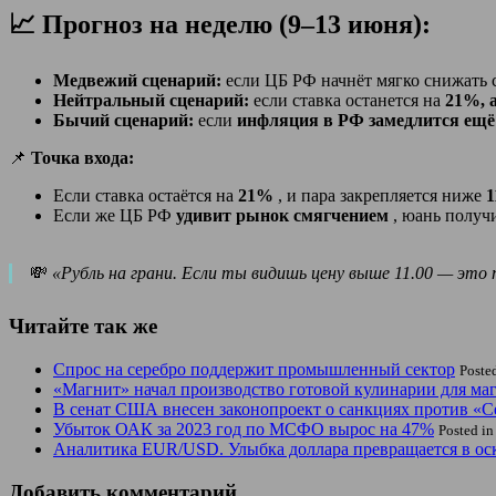
📈 Прогноз на неделю (9–13 июня):
Медвежий сценарий:
если ЦБ РФ начнёт мягко снижать 
Нейтральный сценарий:
если ставка останется на
21%, 
Бычий сценарий:
если
инфляция в РФ замедлится ещё
📌
Точка входа:
Если ставка остаётся на
21%
, и пара закрепляется ниже
1
Если же ЦБ РФ
удивит рынок смягчением
, юань получ
💸
«Рубль на грани. Если ты видишь цену выше 11.00 — это
Читайте так же
Спрос на серебро поддержит промышленный сектор
Poste
«Магнит» начал производство готовой кулинарии для маг
В сенат США внесен законопроект о санкциях против «С
Убыток ОАК за 2023 год по МСФО вырос на 47%
Posted i
Аналитика EUR/USD. Улыбка доллара превращается в оск
Добавить комментарий