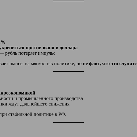
21%
укрепиться против юаня и доллара
 — рубль потеряет импульс
ивает шансы на мягкость в политике, но
не факт, что это случит
акроэкономикой
ивности и промышленного производства
ынки ждут дальнейшего снижения
при стабильной политике в РФ.