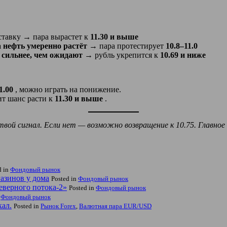
ставку → пара вырастет к
11.30 и выше
а нефть умеренно растёт
→ пара протестирует
10.8–11.0
 сильнее, чем ожидают
→ рубль укрепится к
10.69 и ниже
1.00
, можно играть на понижение.
ит шанс расти к
11.30 и выше
.
 твой сигнал. Если нет — возможно возвращение к 10.75. Глав
d in
Фондовый рынок
азинов у дома
Posted in
Фондовый рынок
еверного потока-2»
Posted in
Фондовый рынок
n
Фондовый рынок
ал.
Posted in
Рынок Forex
,
Валютная пара EUR/USD