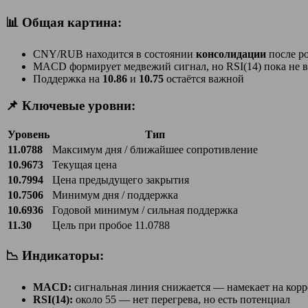
📊 Общая картина:
CNY/RUB находится в состоянии
консолидации
после р
MACD формирует медвежий сигнал, но RSI(14) пока не в
Поддержка на
10.86
и
10.75
остаётся важной
📌 Ключевые уровни:
Уровень
Тип
11.0788
Максимум дня / ближайшее сопротивление
10.9673
Текущая цена
10.7994
Цена предыдущего закрытия
10.7506
Минимум дня / поддержка
10.6936
Годовой минимум / сильная поддержка
11.30
Цель при пробое 11.0788
📉 Индикаторы:
MACD:
сигнальная линия снижается — намекает на кор
RSI(14):
около 55 — нет перегрева, но есть потенциал