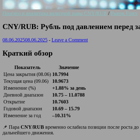
Прогноз и аналитика валютной пары CNY/RUB
/
Рынок Forex
CNY/RUB: Рубль под давлением перед 
08.06.2025
08.06.2025
-
Leave a Comment
Краткий обзор
Показатель
Значение
Цена закрытия (08.06)
10.7994
Текущая цена (09.06)
10.9673
Изменение (%)
+1.88% за день
Дневной диапазон
10.75 – 11.0788
Открытие
10.7603
Годовой диапазон
10.69 – 15.79
Изменение за год
–10.31%
📌 Пара
CNY/RUB
временно ослабила позиции после роста до
дальнейшего движения.