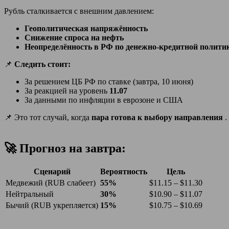
Рубль сталкивается с внешним давлением:
Геополитическая напряжённость
Снижение спроса на нефть
Неопределённость в РФ по денежно-кредитной полити
📌
Следить стоит:
За решением ЦБ РФ по ставке (завтра, 10 июня)
За реакцией на уровень
11.07
За данными по инфляции в еврозоне и США
📌 Это тот случай, когда
пара готова к выбору направления
.
🚀 Прогноз на завтра:
Сценарий
Вероятность
Цель
Медвежий (RUB слабеет)
55%
$11.15 – $11.30
Нейтральный
30%
$10.90 – $11.07
Бычий (RUB укрепляется)
15%
$10.75 – $10.69