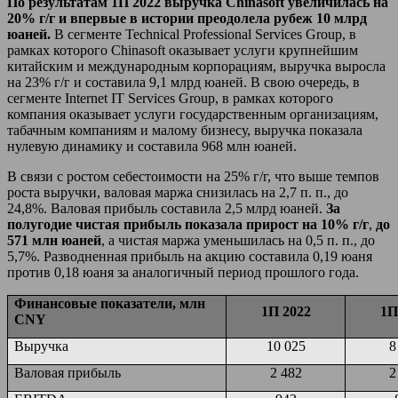
По результатам 1П 2022 выручка Chinasoft увеличилась на
20% г/г и впервые в истории преодолела рубеж 10 млрд
юаней.
В сегменте Technical Professional Services Group, в
рамках которого Chinasoft оказывает услуги крупнейшим
китайским и международным корпорациям, выручка выросла
на 23% г/г и составила 9,1 млрд юаней. В свою очередь, в
сегменте Internet IT Services Group, в рамках которого
компания оказывает услуги государственным организациям,
табачным компаниям и малому бизнесу, выручка показала
нулевую динамику и составила 968 млн юаней.
В связи с ростом себестоимости на 25% г/г, что выше темпов
роста выручки, валовая маржа снизилась на 2,7 п. п., до
24,8%. Валовая прибыль составила 2,5 млрд юаней.
За
полугодие чистая прибыль показала прирост на 10% г/г
,
до
571 млн юаней
, а чистая маржа уменьшилась на 0,5 п. п., до
5,7%. Разводненная прибыль на акцию составила 0,19 юаня
против 0,18 юаня за аналогичный период прошлого года.
Финансовые показатели, млн
1П 2022
1
П
CNY
Выручка
10 025
8
Валовая прибыль
2 482
2