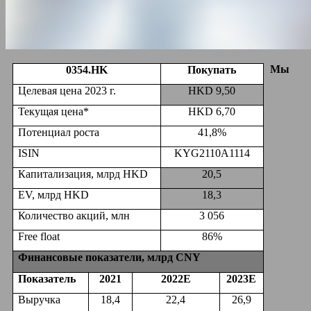
Мы
0354.
HK
Покупать
Целевая цена 2023 г.
HKD 9,50
Текущая цена*
HKD 6,70
Потенциал роста
41,8%
ISIN
KYG2110A1114
Капитализация, млрд HKD
20,5
EV, млрд HKD
18,3
Количество акций, млн
3 056
Free float
86%
Финансовые показатели, млрд
CNY
Показатель
2021
202
2Е
202
3
E
Выручка
18,4
22,4
26,9