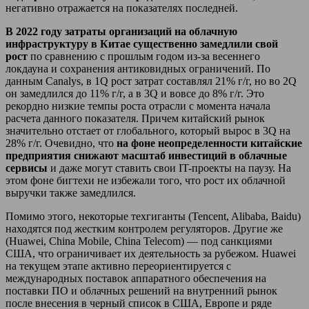
негативно отражается на показателях последней.
В 2022 году затраты организаций на облачную
инфраструктуру в Китае существенно замедлили свой
рост
по сравнению с прошлым годом из-за весеннего
локдауна и сохранения антиковидных ограничений. По
данным Canalys, в 1Q рост затрат составлял 21% г/г, но во 2Q
он замедлился до 11% г/г, а в 3Q и вовсе до 8% г/г. Это
рекордно низкие темпы роста отрасли с момента начала
расчета данного показателя. Причем китайский рынок
значительно отстает от глобального, который вырос в 3Q на
28% г/г. Очевидно, что
на фоне неопределенности китайские
предприятия снижают масштаб инвестиций в облачные
сервисы
и даже могут ставить свои IT-проекты на паузу. На
этом фоне бигтехи не избежали того, что рост их облачной
выручки также замедлился.
Помимо этого, некоторые техгиганты (Tencent, Alibaba, Baidu)
находятся под жестким контролем регуляторов. Другие же
(Huawei, China Mobile, China Telecom) — под санкциями
США, что ограничивает их деятельность за рубежом. Huawei
на текущем этапе активно переориентируется с
международных поставок аппаратного обеспечения на
поставки ПО и облачных решений на внутренний рынок
после внесения в черный список в США, Европе и ряде