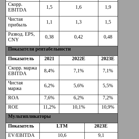
Скорр.
1,5
1,6
1,9
EBITDA
Чистая
1,1
1,3
1,5
прибыль
Развод. EPS,
0,38
0,42
0,48
CNY
Показатели рентабельности
Показатель
2021
2022Е
2023
E
Скорр. маржа
8,4%
7,1%
7,1%
EBITDA
Чистая
6,2%
5,6%
5,5%
маржа
ROA
7,6%
6,2%
7,2%
ROE
11,2%
10,1%
10,9%
Мультипликаторы
Показатель
LTM
2023
E
EV/EBITDA
10,6
9,1