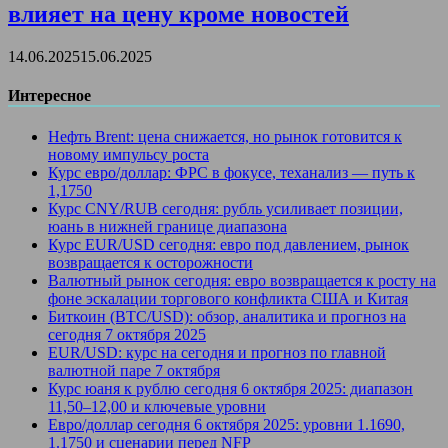
влияет на цену кроме новостей
14.06.2025
15.06.2025
Интересное
Нефть Brent: цена снижается, но рынок готовится к
новому импульсу роста
Курс евро/доллар: ФРС в фокусе, теханализ — путь к
1,1750
Курс CNY/RUB сегодня: рубль усиливает позиции,
юань в нижней границе диапазона
Курс EUR/USD сегодня: евро под давлением, рынок
возвращается к осторожности
Валютный рынок сегодня: евро возвращается к росту на
фоне эскалации торгового конфликта США и Китая
Биткоин (BTC/USD): обзор, аналитика и прогноз на
сегодня 7 октября 2025
EUR/USD: курс на сегодня и прогноз по главной
валютной паре 7 октября
Курс юаня к рублю сегодня 6 октября 2025: диапазон
11,50–12,00 и ключевые уровни
Евро/доллар сегодня 6 октября 2025: уровни 1.1690,
1.1750 и сценарии перед NFP