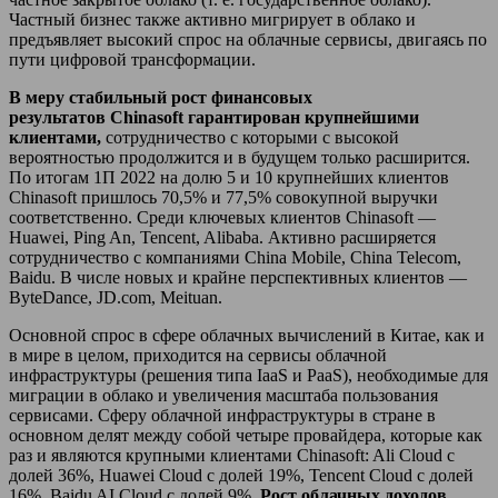
Частный бизнес также активно мигрирует в облако и
предъявляет высокий спрос на облачные сервисы, двигаясь по
пути цифровой трансформации.
В меру стабильный рост финансовых
результатов
Chinasoft
гарантирован крупнейшими
клиентами,
сотрудничество с которыми с высокой
вероятностью продолжится и в будущем только расширится.
По итогам 1П 2022 на долю 5 и 10 крупнейших клиентов
Chinasoft пришлось 70,5% и 77,5% совокупной выручки
соответственно. Среди ключевых клиентов Chinasoft —
Huawei, Ping An, Tencent, Alibaba. Активно расширяется
сотрудничество с компаниями China Mobile, China Telecom,
Baidu. В числе новых и крайне перспективных клиентов —
ByteDance, JD.com, Meituan.
Основной спрос в сфере облачных вычислений в Китае, как и
в мире в целом, приходится на сервисы облачной
инфраструктуры (решения типа IaaS и PaaS), необходимые для
миграции в облако и увеличения масштаба пользования
сервисами. Сферу облачной инфраструктуры в стране в
основном делят между собой четыре провайдера, которые как
раз и являются крупными клиентами Chinasoft: Ali Cloud с
долей 36%, Huawei Cloud с долей 19%, Tencent Cloud с долей
16%, Baidu AI Cloud с долей 9%.
Рост облачных доходов