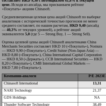
составляет
HKD
9,50
с потенциалом 41,8% к текущей
цене.
Исходя из апсайда, мы присваиваем рейтинг
«Покупать» акциям Chinasoft.
Средневзвешенная целевая цена акций Chinasoft по выборке
аналитиков с исторической точностью прогнозов не менее
среднего составляет, по нашим расчетам,
HKD
9,40
(апсайд
—
40,3%
от текущих уровней), а рейтинг акций
эквивалентен
5,0
(где 5 — Strong Buy, 1 — Strong Sell).
Оценка целевой цены акций Chinasoft аналитиками China
Merchants Securities составляет HKD 10 («Покупать»), Nomura
— HKD 9,90 («Покупать»), Credit Suisse (Non-Japan Asia) —
HKD 8,80 («Покупать»), China International Capital Corporation
— HKD 8,50 («Держать»), CCB International Securities — HKD
8,20 («Покупать»), CMB International Global Markets —
HKD 7,80 («Покупать»).
Компании-аналоги
P/E
2023Е
Chinasoft International
13,31
NARI Technology
21,37
GDS Holdings
NA
Thunder Software Technology
38,49