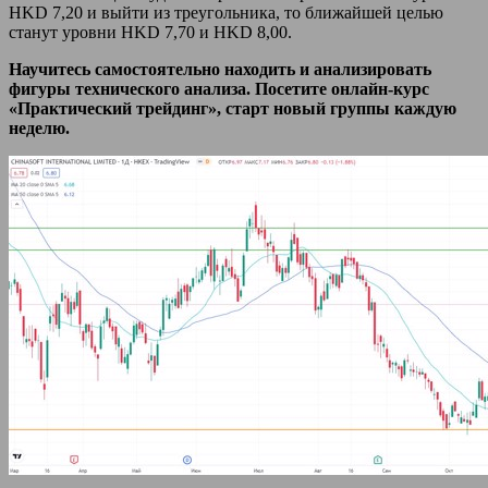
HKD 7,20 и выйти из треугольника, то ближайшей целью
станут уровни HKD 7,70 и HKD 8,00.
Научитесь самостоятельно находить и анализировать
фигуры технического анализа. Посетите онлайн-курс
«Практический трейдинг», старт новый группы каждую
неделю.