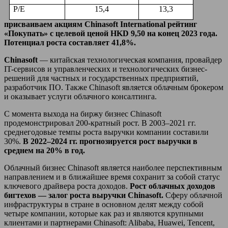
P/E
15,4
13,3
присваиваем акциям
Chinasoft
International
рейтинг
«Покупать» с целевой ценой
HKD
9,50 на конец 2023 года.
Потенциал роста составляет 41,8%.
Chinasoft
— китайская технологическая компания, провайдер
IT-сервисов и управленческих и технологических бизнес-
решений для частных и государственных предприятий,
разработчик ПО. Также Chinasoft является облачным брокером
и оказывает услуги облачного консалтинга.
С момента выхода на биржу бизнес Chinasoft
продемонстрировал 200-кратный рост. В 2003–2021 гг.
среднегодовые темпы роста выручки компании составили
30%.
В 2022–2024 гг. прогнозируется рост выручки в
среднем на 20% в год.
Облачный бизнес Chinasoft является наиболее перспективным
направлением и в ближайшее время сохранит за собой статус
ключевого драйвера роста доходов.
Рост облачных доходов
бигтехов — залог роста выручки
Chinasoft.
Сферу облачной
инфраструктуры в стране в основном делят между собой
четыре компании, которые как раз и являются крупными
клиентами и партнерами Chinasoft: Alibaba, Huawei, Tencent,