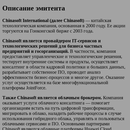
Описание эмитента
Chinasoft
International
(далее
Chinasoft
)
— китайская
технологическая компания, основанная в 2000 году. Ее акции
торгуются на Гонконгской бирже с 2003 года.
Chinasoft
является провайдером
IT
-сервисов и
технологических решений для бизнеса частных
предприятий и госорганизаций.
В частности, компания
предоставляет управленческие и технологические решения,
тестирует внутренние системы и продукты, осуществляет
консалтинг в области кадровой политики и больших данных,
разрабатывает собственное ПО, проводит анализ
эффективности бизнес-процессов и многое другое. Оказание
услуг осуществляется на базе многофункциональной
платформы JointForce.
Также
Chinasoft
является облачным брокером.
Компания
оказывает услуги облачного консалтинга — помогает
организациям встать на путь цифровой трансформации,
мигрировать в облако, наладить рабочие процессы в случае
использования гибридного облака, управлять и пользоваться
облачными сервисами и ПО. Основными партнерами
Chinasoft являются облачные платформы Huawei Cloud,