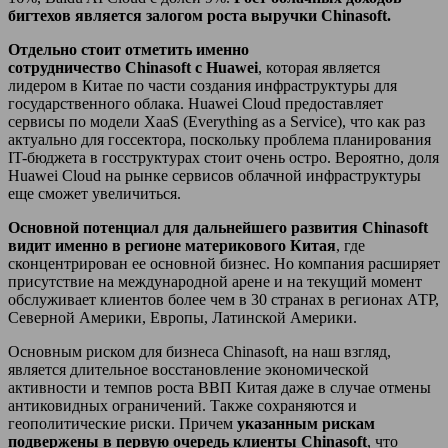
бигтехов является залогом роста выручки
Chinasoft.
Отдельно стоит отметить именно
сотрудничество
Chinasoft
с
Huawei
, которая является
лидером в Китае по части создания инфраструктуры для
государственного облака. Huawei Cloud предоставляет
сервисы по модели XaaS (Everything as a Service), что как раз
актуально для госсектора, поскольку проблема планирования
IT-бюджета в госструктурах стоит очень остро. Вероятно, доля
Huawei Cloud на рынке сервисов облачной инфраструктуры
еще сможет увеличиться.
Основной потенциал для дальнейшего развития Chinasoft
видит именно в регионе материкового Китая
, где
сконцентрирован ее основной бизнес. Но компания расширяет
присутствие на международной арене и на текущий момент
обслуживает клиентов более чем в 30 странах в регионах АТР,
Северной Америки, Европы, Латинской Америки.
Основным риском для бизнеса Chinasoft, на наш взгляд,
является длительное восстановление экономической
активности и темпов роста ВВП Китая даже в случае отмены
антиковидных ограничений. Также сохраняются и
геополитические риски. Причем
указанным рискам
подвержены в первую очередь клиенты
Chinasoft
, что