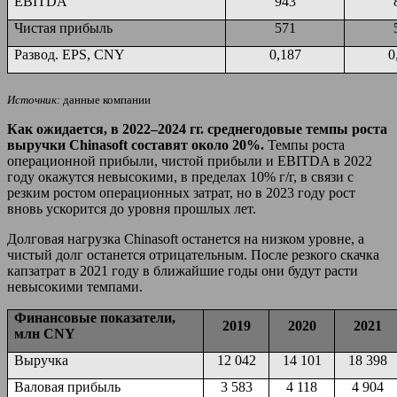
EBITDA
943
Чистая прибыль
571
Развод. EPS, CNY
0,187
0
Источник:
данные компании
Как ожидается, в 2022–2024 гг. среднегодовые темпы роста
выручки
Chinasoft
составят около 20%.
Темпы роста
операционной прибыли, чистой прибыли и EBITDA в 2022
году окажутся невысокими, в пределах 10% г/г, в связи с
резким ростом операционных затрат, но в 2023 году рост
вновь ускорится до уровня прошлых лет.
Долговая нагрузка Chinasoft останется на низком уровне, а
чистый долг останется отрицательным. После резкого скачка
капзатрат в 2021 году в ближайшие годы они будут расти
невысокими темпами.
Финансовые показатели,
2019
2020
2021
млн
CNY
Выручка
12 042
14 101
18 398
Валовая прибыль
3 583
4 118
4 904