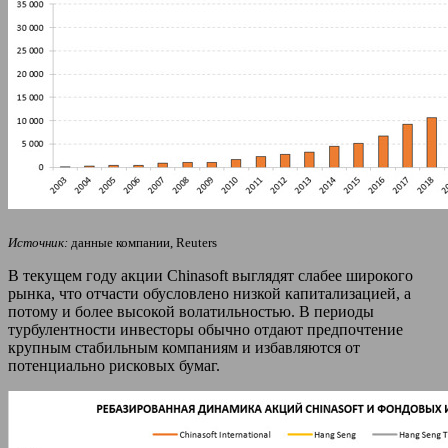
Источник:
данные компании, Reuters
В текущем году акции Chinasoft выглядят слабее широкого
рынка, что отчасти обусловлено низкой капитализацией, а
потому и более высокой волатильностью. В периоды
турбулентности инвесторы обычно отдают предпочтение
крупным стабильным компаниям и избавляются от
потенциально рисковых бумаг.