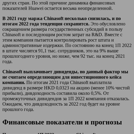
других стран. По этой причине динамика финансовых
показателей Huawei остается весьма неопределенной.
В 2021 году маржа
Chinasoft
несколько снизилась, и по
итогам 2022 года тенденция сохранится.
Это обусловлено
сокращением размера государственных субсидий в пользу
Chinasoft и последующим ростом затрат на R&D. Вместе с
этим компания пытается контролировать рост штата и
административные издержки. По состоянию на конец 1П 2022
в штате числятся 91,1 тыс. сотрудников, это на 9% выше
прошлогоднего уровня, но ниже, чем 92 тыс. на конец 2021
года.
Chinasoft
выплачивает дивиденды, но данный фактор мы
не считаем определяющим для инвестиционного кейса
компании.
По итогам 2021 года Chinasoft выплатила
дивиденд в размере HKD 0,0323 на акцию (менее 10% чистой
прибыли), дивдоходность составила около 0,5%. От
промежуточных дивидендов за 1П 2022 компания отказалась.
Ожидаем, что дивдоходность за 2022 год будет на уровне
прошлого года.
Финансовые показатели и прогнозы