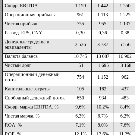
Скорр. EBITDA
1 159
1 442
1 550
Операционная прибыль
961
1 113
1 225
Чистая прибыль
755
955
1 137
Развод. EPS, CNY
0,30
0,36
0,38
Денежные средства и
2 526
3 787
5 556
эквиваленты
Валюта баланса
10 745
13 087
16 902
Чистый долг
-51
-1 695
-3 168
Операционный денежный
754
1 152
962
поток
Капитальные затраты
105
162
437
Свободный денежный поток
650
934
483
Скорр. маржа EBITDA, %
9,6%
10,2%
8,4%
Чистая маржа, %
6,3%
6,7%
6,2%
ROA, %
7,1%
8,0%
7,6%
ROE, %
12,1%
12,6%
11,2%