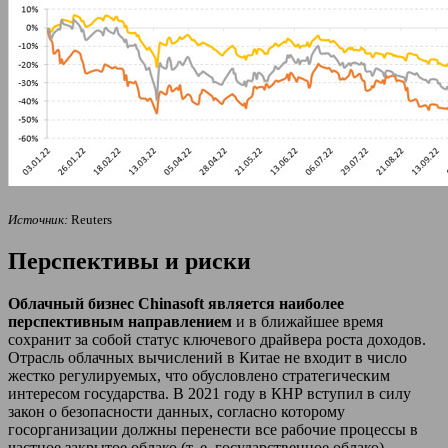
Источник:
Reuters
Перспективы и риски
Облачный бизнес Chinasoft является наиболее
перспективным направлением
и в ближайшее время
сохранит за собой статус ключевого драйвера роста доходов.
Отрасль облачных вычислений в Китае не входит в число
жестко регулируемых, что обусловлено стратегическим
интересом государства. В 2021 году в КНР вступил в силу
закон о безопасности данных, согласно которому
госорганизации должны перенести все рабочие процессы в
частное закрытое облако (т. е. государственное облако).