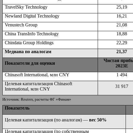
TravelSky Technology
25,19
Newland Digital Technology
16,21
Venustech Group
21,08
China TransInfo Technology
18,88
Chindata Group Holdings
22,29
Медиана по аналогам
21,37
Чистая приб
Показатели для оценки
2023
Е
Chinasoft International, млн CNY
1 494
Целевая капитализация Chinasoft
31 917
International, млн CNY
Источник: Reuters, расчеты ФГ «Финам»
Показатель
Целевая капитализация (по аналогам) —
вес 50%
Целевая капитализация (по собственным