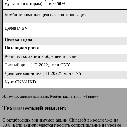
мультипликаторам)
—
вес 50%
Комбинированная целевая капитализация
Целевая EV
Целевая цена
Потенциал роста
Количество акций в обращении, млн
Чистый долг (1П 2022), млн CNY
Доля меньшинства (1П 2022), млн CNY
Курс CNY/HKD
Источник:
данные компании, Reuters, расчеты ФГ «Финам»
Технический анализ
С октябрьских минимумов акции Chinasoft выросли уже на
50%. Если акциям удастся пробить сопротивление на уровне