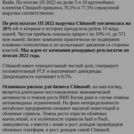
Baidu. По итогам 1П 2022 на долю 5 и 10 крупнейших
клиентов Chinasoft пришлось 70,5% и 77,5% совокупной
выручки соответственно.
По результатам 1П 2022 выручка Chinasoft увеличилась на
20% г/г
и впервые в истории преодолела рубеж 10 млрд
юаней. Чистая прибыль показала прирост на 10% г/г, до 571
млн юаней. Бизнес компании практически не подвержен
влиянию геополитики и не испытывает давления со стороны
властей.
Мы ждем от компании рекордных результатов по
итогам 2022 года.
Chinasoft имеет отрицательный чистый долг, генерирует
положительный FCF и выплачивает дивиденды.
Дивдоходность оценивает в 0,5%.
Основным риском для бизнеса
Chinasoft
, на наш взгляд,
является длительное восстановление экономической
активности и темпов роста ВВП Китая даже в случае отмены
антиковидных ограничений. На фоне неопределенности
китайские предприятия снижают масштаб инвестиций в
облачные сервисы. Темпы роста отрасли облачных
вычислений, и в особенности сервисов IaaS и PaaS,
замедляются, а вмести с ними и рост доходов провайдеров
облачных платформ, и рост доходов самой Chinasoft.