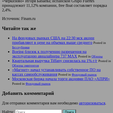
«Черкизово» Игоря Бабаева; испанской Grupo Fuertes
принадлежит 11,12% компании, free float составляет порядка
2,4%.
Источник: Finam.ru
Читайте так же
На фондовых рынках США на 22:30 мск акции
прибавляют в цене на объемах выше среднего
Posted in
Без рубрики
Boeing близок к получению разрешения на
эксплуатацию авиалайнера 737 MАХ
Posted in
Обзоры
Квартальная выручка Tiffany снизилась на 1% г/г
Posted in
Обзоры эмитентов
«Магнит» начал устанавливать собственное ПО на
кассах самообслуживания
Posted in
Фондовый рынок
Московская биржа начала торги акциями ПАО «АПРИ»
Posted in
Фондовый рынок
Добавить комментарий
Для отправки комментария вам необходимо
авторизоваться
.
Найти: