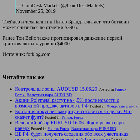
— CoinDesk Markets (@CoinDeskMarkets)
November 25, 2019
Трейдер и теханалитик Питер Брандт считает, что биткоин
может снизиться до отметки $3905.
Ранее Тон Вейс также прогнозировал движение первой
криптовалюты к уровню $4000.
Источник: forklog.com
Читайте так же
Контрольные зоны AUDUSD 15.06.20
Posted in
Рынок
Forex
,
Валютная пара AUD/USD
Акции Polymetal растут на 4,5% после новости о
возможной продаже активов в РФ
Posted in
Фондовый рынок
Британия покупает вакцину и готовится к сделке. Что
скажет фунт?
Posted in
Рынок Forex
Вечерний обзор EURUSD 16.06. Ждем рывка евро
наверх
Posted in
Рынок Forex
,
Валютная пара EUR/USD
ЦБ РФ будет получать сведения обо всех участниках
мошеннических переводов по 50 признакам
Posted in