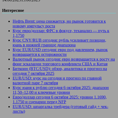
Интересное
Нефть Brent: цена снижается, но рынок готовится к
новому импульсу роста
Курс евро/доллар: ФРС в фокусе, теханализ — путь к
1,1750
Курс CNY/RUB сегодня: рубль усиливает позиции,
юань в нижней границе диапазона
Курс EUR/USD сегодня: евро под давлением, рынок
возвращается к осторожности
Валютный рынок сегодня: евро возвращается к росту на
фоне эскалации торгового конфликта США и Китая
Биткоин (BTC/USD): обзор, аналитика и прогноз на
сегодня 7 октября 2025
EUR/USD: курс на сегодня и прогноз по главной
валютной паре 7 октября
Курс юаня к рублю сегодня 6 октября 2025: диапазон
11,50–12,00 и ключевые уровни
Евро/доллар сегодня 6 октября 2025: уровни 1.1690,
1.1750 и сценарии перед NFP
EUR/USD: шпаргалка трейдера (готовый гайд + чек-
листы)