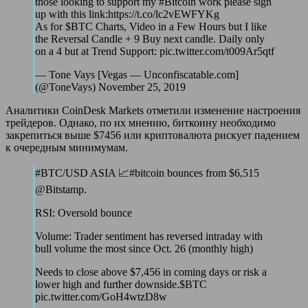
those looking to support my #Bitcoin work please sign
up with this link:https://t.co/lc2vEWFYKg
As for $BTC Charts, Video in a Few Hours but I like
the Reversal Candle + 9 Buy next candle. Daily only
on a 4 but at Trend Support: pic.twitter.com/t009Ar5qtf
— Tone Vays [Vegas — Unconfiscatable.com]
(@ToneVays) November 25, 2019
Аналитики CoinDesk Markets отметили изменение настроения
трейдеров. Однако, по их мнению, биткоину необходимо
закрепиться выше $7456 или криптовалюта рискует падением
к очередным минимумам.
#BTC/USD ASIA 📈#bitcoin bounces from $6,515
@Bitstamp.
RSI: Oversold bounce
Volume: Trader sentiment has reversed intraday with
bull volume the most since Oct. 26 (monthly high)
Needs to close above $7,456 in coming days or risk a
lower high and further downside.$BTC
pic.twitter.com/GoH4wtzD8w