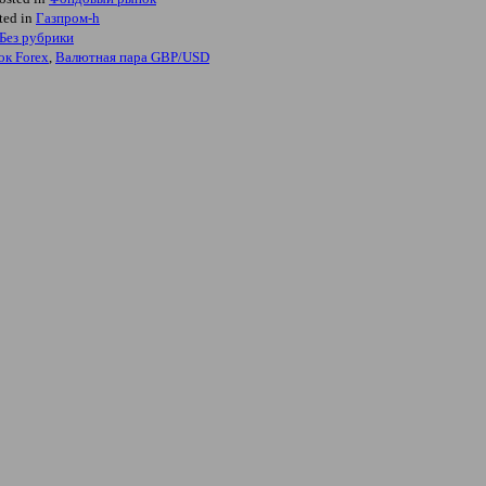
ted in
Газпром-h
Без рубрики
ок Forex
,
Валютная пара GBP/USD