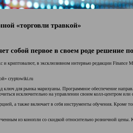
онной «торговли травкой»
т собой первое в своем роде решение п
с и криптовалют, в эксклюзивном интервью редакции Finance M
од ключ для рынка марихуаны. Программное обеспечение направл
очиться исключительно на управлении своим колл-центром или 
ией, а также включает в себя инструменты обучения. Кроме то
лученным из конопли со скидкой относительно розничной цены. 