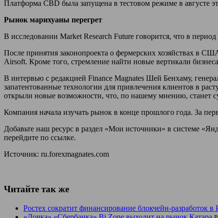
Платформа CBD была запущена в тестовом режиме в августе эт
Рынок марихуаны перегрет
В исследовании Market Research Future говорится, что в перио
После принятия законопроекта о фермерских хозяйствах в США
Airsoft. Кроме того, стремление найти новые вертикали бизн
В интервью с редакцией Finance Magnates Шей Бенхаму, генерал
запатентованные технологии для привлечения клиентов в раст
открыли новые возможности, что, по нашему мнению, станет с
Компания начала изучать рынок в конце прошлого года. За перв
Добавьте наш ресурс в раздел «Мои источники» в системе «Янд
перейдите по ссылке.
Источник: ru.forexmagnates.com
Читайте так же
Ростех сократит финансирование блокчейн-разработок в Р
«Дочка» «Сбербанка» Bi.Zone выходит на рынок Катара
P