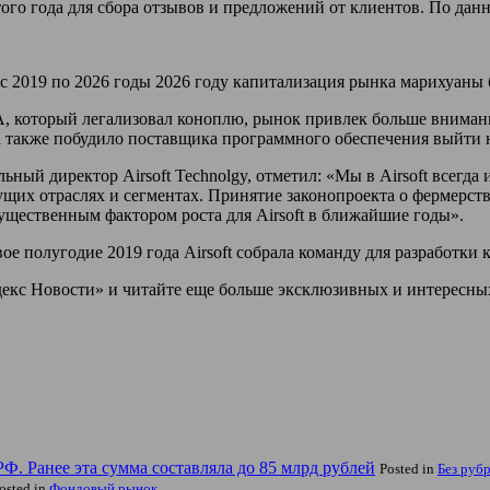
ого года для сбора отзывов и предложений от клиентов. По да
д с 2019 по 2026 годы 2026 году капитализация рынка марихуаны б
, который легализовал коноплю, рынок привлек больше внимани
еса также побудило поставщика программного обеспечения выйти
ьный директор Airsoft Technolgy, отметил: «Мы в Airsoft всегд
ущих отраслях и сегментах. Принятие законопроекта о фермерст
ущественным фактором роста для Airsoft в ближайшие годы».
ое полугодие 2019 года Airsoft собрала команду для разработки
екс Новости» и читайте еще больше эксклюзивных и интересных 
Ф. Ранее эта сумма составляла до 85 млрд рублей
Posted in
Без руб
osted in
Фондовый рынок